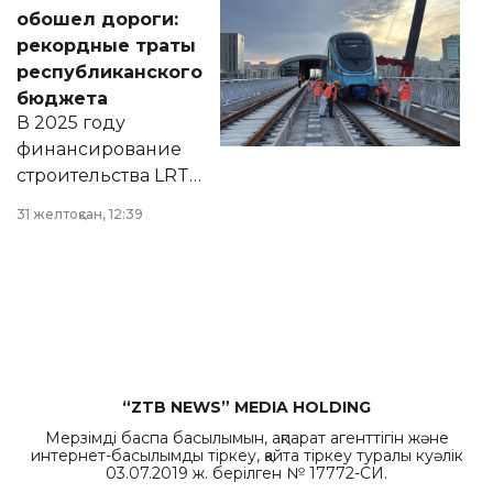
документ
обошел дороги:
появился в базе
рекордные траты
нормативных
республиканского
правовых актов и
бюджета
на сайте маслихат
В 2025 году
города.
финансирование
строительства LRT
в Астане из
31 желтоқсан, 12:39
республиканского
бюджета достигло
рекордных
объемов.
“ZTB NEWS” MEDIA HOLDING
Мерзімді баспа басылымын, ақпарат агенттігін және
интернет-басылымды тіркеу, қайта тіркеу туралы куәлік
03.07.2019 ж. берілген № 17772-СИ.