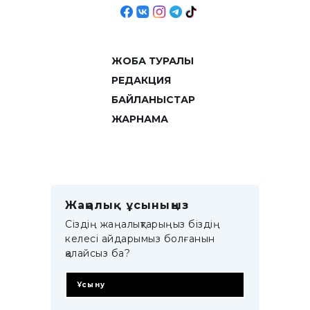
ЖОБА ТУРАЛЫ
РЕДАКЦИЯ
БАЙЛАНЫСТАР
ЖАРНАМА
Жаңалық ұсыныңыз
Сіздің жаңалықтарыңыз біздің
келесі айдарымыз болғанын
қалайсыз ба?
Ұсыну