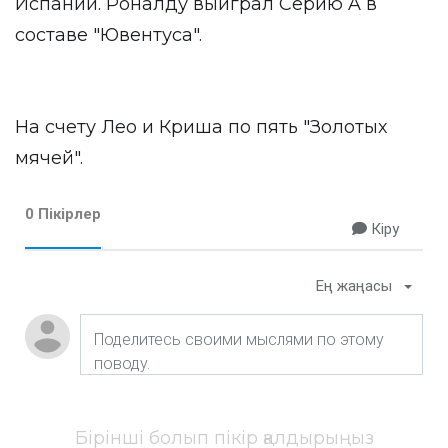
Испании. Роналду выиграл Серию A в
составе "Ювентуса".
На счету Лео и Криша по пять "Золотых
мячей".
0 Пікірлер
Кіру
Ең жаңасы
Бірінші болып пікір қалдырыңыз