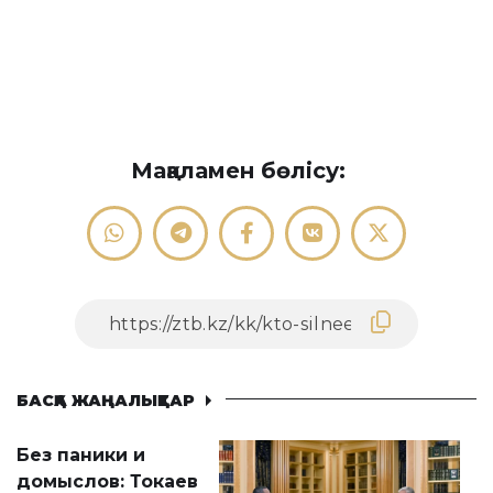
Мақаламен бөлісу:
БАСҚА ЖАҢАЛЫҚТАР
Без паники и
домыслов: Токаев