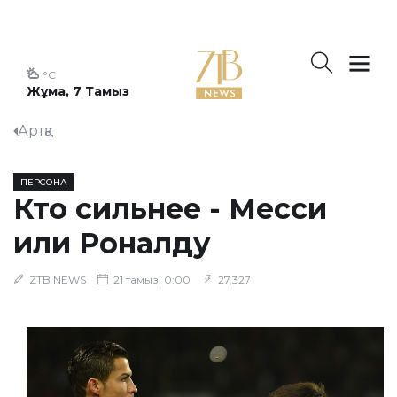
°C
Жұма, 7 Тамыз
Артқа
ПЕРСОНА
Кто сильнее - Месси
или Роналду
ZTB NEWS
21 тамыз, 0:00
27,327