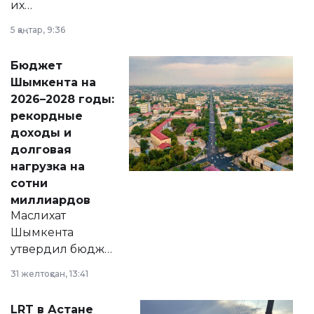
их
утверждению,
5 қаңтар, 9:36
принести
свободу
Бюджет
народу
Шымкента на
Венесуэлы.
2026–2028 годы:
рекордные
доходы и
долговая
нагрузка на
сотни
миллиардов
Маслихат
Шымкента
утвердил бюджет
города на 2026–
31 желтоқсан, 13:41
2028 годы.
Соответствующий
LRT в Астане