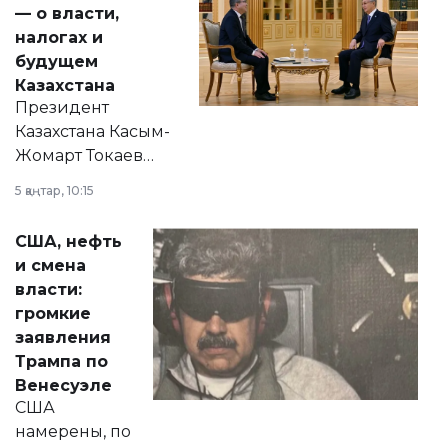
— о власти,
налогах и
будущем
Казахстана
Президент
Казахстана Касым-
Жомарт Токаев
прокомментировал
5 қаңтар, 10:15
сразу несколько
актуальных тем —
США, нефть
от слухов о
и смена
политических
власти:
реформах до
громкие
вопросов армии,
заявления
экономики и
Трампа по
личного здоровья.
Венесуэле
США
намерены, по