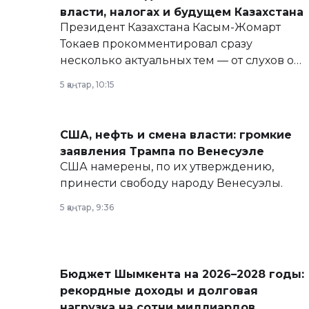
власти, налогах и будущем Казахстана
Президент Казахстана Касым-Жомарт
Токаев прокомментировал сразу
несколько актуальных тем — от слухов о
политических реформах до вопросов
5 қаңтар, 10:15
армии, экономики и личного здоровья.
США, нефть и смена власти: громкие
заявления Трампа по Венесуэле
США намерены, по их утверждению,
принести свободу народу Венесуэлы.
5 қаңтар, 9:36
Бюджет Шымкента на 2026–2028 годы:
рекордные доходы и долговая
нагрузка на сотни миллиардов