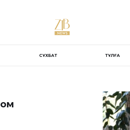
СҰХБАТ
ТҰЛҒА
лом