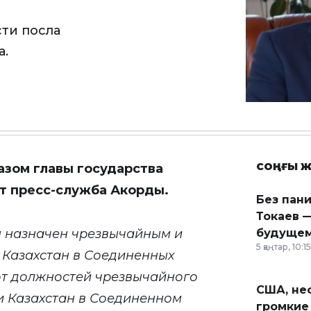
ти посла
а.
СОҢҒЫ Ж
азом главы государства
т пресс-служба Акорды.
Без пан
Токаев —
 назначен чрезвычайным и
будущем
5 қаңтар, 10:15
Казахстан в Соединенных
от должностей чрезвычайного
США, неф
и Казахстан в Соединенном
громкие