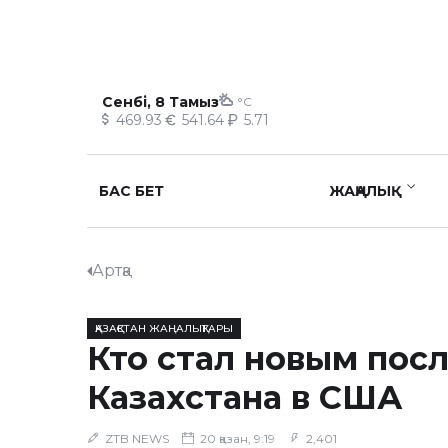
Сенбі, 8 Тамыз
°C
469.93
541.64
5.71
БАС БЕТ
ЖАҢАЛЫҚ
Артқа
ҚАЗАҚСТАН ЖАҢАЛЫҚТАРЫ
Кто стал новым пос
Казахстана в США
ZTB NEWS
20 қазан, 9:19
2,401