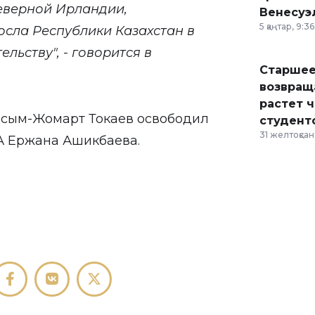
еверной Ирландии,
Венесуэ
5 қаңтар, 9:36
сла Республики Казахстан в
льству", - говорится в
Старшее
возвраща
растет 
асым-Жомарт Токаев освободил
студент
31 желтоқсан,
А Ержана Ашикбаева.