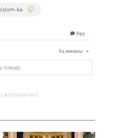
Кіру
Ең жаңасы
ір қалдырыңыз