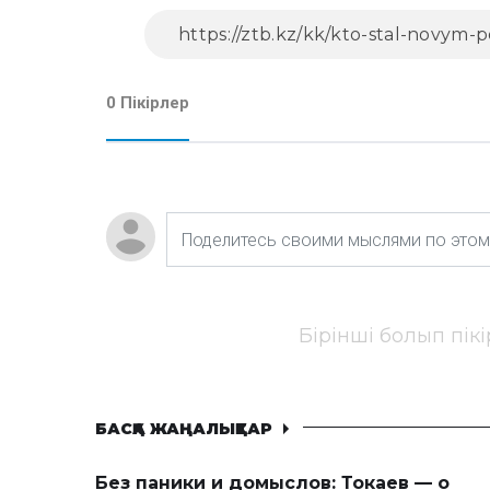
0 Пікірлер
Бірінші болып пік
БАСҚА ЖАҢАЛЫҚТАР
Без паники и домыслов: Токаев — о