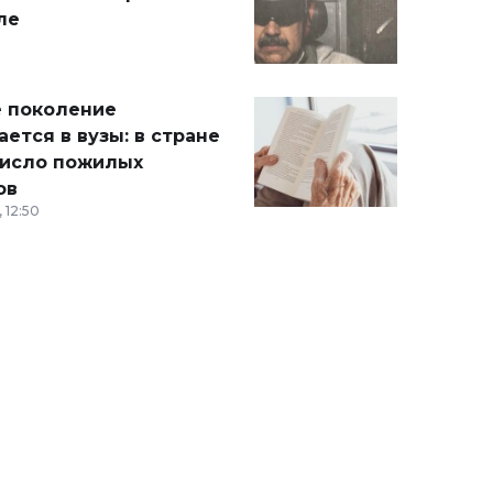
ле
 поколение
ется в вузы: в стране
число пожилых
ов
 12:50