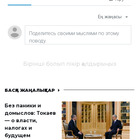
Ең жаңасы
Бірінші болып пікір қалдырыңыз
БАСҚА ЖАҢАЛЫҚТАР
Без паники и
домыслов: Токаев
— о власти,
налогах и
будущем