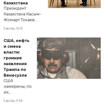
Казахстана
Президент
Казахстана Касым-
Жомарт Токаев
прокомментировал
5 қаңтар, 10:15
сразу несколько
актуальных тем —
США, нефть
от слухов о
и смена
политических
власти:
реформах до
громкие
вопросов армии,
заявления
экономики и
Трампа по
личного здоровья.
Венесуэле
США
намерены, по
их
утверждению,
5 қаңтар, 9:36
принести