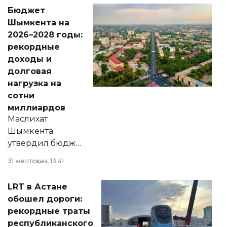
свободу
Бюджет
народу
Шымкента на
Венесуэлы.
2026–2028 годы:
рекордные
доходы и
долговая
нагрузка на
сотни
миллиардов
Маслихат
Шымкента
утвердил бюджет
города на 2026–
31 желтоқсан, 13:41
2028 годы.
Соответствующий
LRT в Астане
документ
обошел дороги:
появился в базе
рекордные траты
нормативных
республиканского