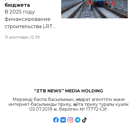
правовых актов и
бюджета
на сайте маслихат
В 2025 году
города.
финансирование
строительства LRT
в Астане из
31 желтоқсан, 12:39
республиканского
бюджета достигло
рекордных
объемов.
“ZTB NEWS” MEDIA HOLDING
Мерзімді баспа басылымын, ақпарат агенттігін және
интернет-басылымды тіркеу, қайта тіркеу туралы куәлік
03.07.2019 ж. берілген № 17772-СИ.