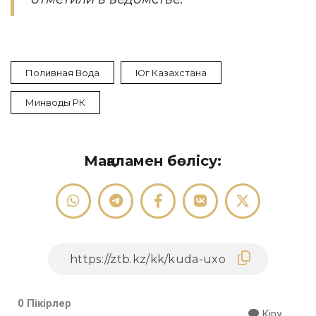
Поливная Вода
Юг Казахстана
Минводы РК
Мақаламен бөлісу:
0 Пікірлер
Кіру