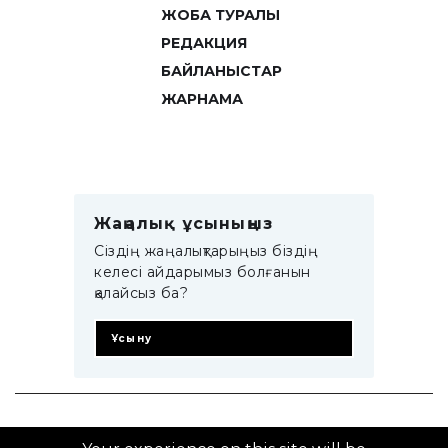
ЖОБА ТУРАЛЫ
РЕДАКЦИЯ
БАЙЛАНЫСТАР
ЖАРНАМА
Жаңалық ұсыныңыз
Сіздің жаңалықтарыңыз біздің
келесі айдарымыз болғанын
қалайсыз ба?
Ұсыну
© 2014–2025 ZTB.KZ