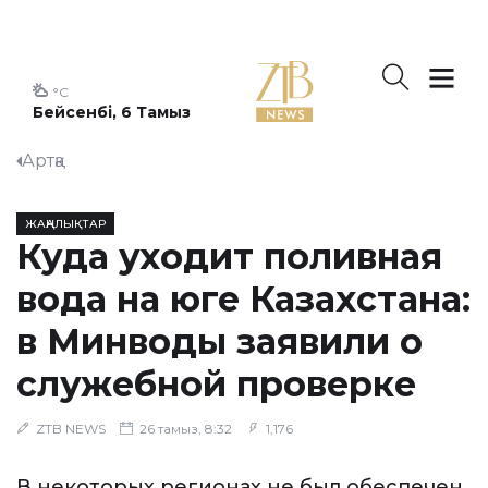
°C
Бейсенбі, 6 Тамыз
Артқа
ЖАҢАЛЫҚТАР
Куда уходит поливная
вода на юге Казахстана:
в Минводы заявили о
служебной проверке
ZTB NEWS
26 тамыз, 8:32
1,176
В некоторых регионах не был обеспечен