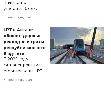
Шымкента
утвердил бюджет
города на 2026–
31 желтоқсан, 13:41
2028 годы.
Соответствующий
LRT в Астане
документ
обошел дороги:
появился в базе
рекордные траты
нормативных
республиканского
правовых актов и
бюджета
на сайте маслихат
В 2025 году
города.
финансирование
строительства LRT
в Астане из
31 желтоқсан, 12:39
республиканского
бюджета достигло
рекордных
объемов.