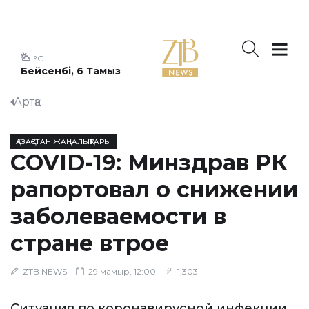
°C
Бейсенбі, 6 Тамыз
Артқа
ҚАЗАҚСТАН ЖАҢАЛЫҚТАРЫ
COVID-19: Минздрав РК
рапортовал о снижении
заболеваемости в
стране втрое
ZTB NEWS
29 мамыр, 12:00
1,303
Ситуация по коронавирусной инфекции,