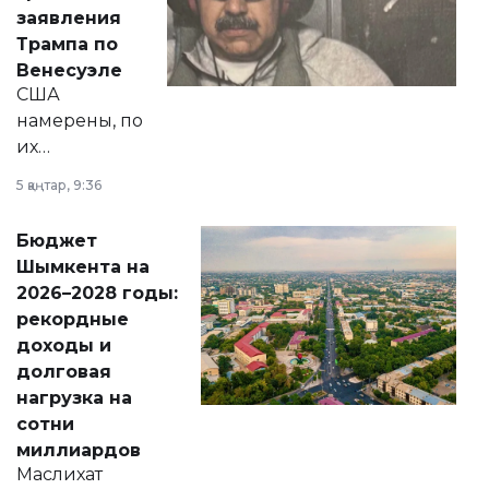
вопросов армии,
заявления
экономики и
Трампа по
личного здоровья.
Венесуэле
США
намерены, по
их
утверждению,
5 қаңтар, 9:36
принести
свободу
Бюджет
народу
Шымкента на
Венесуэлы.
2026–2028 годы:
рекордные
доходы и
долговая
нагрузка на
сотни
миллиардов
Маслихат