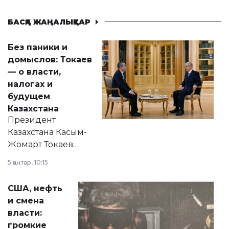
БАСҚА ЖАҢАЛЫҚТАР
Без паники и
домыслов: Токаев
— о власти,
налогах и
будущем
Казахстана
Президент
Казахстана Касым-
Жомарт Токаев
прокомментировал
5 қаңтар, 10:15
сразу несколько
актуальных тем —
США, нефть
от слухов о
и смена
политических
власти:
реформах до
громкие