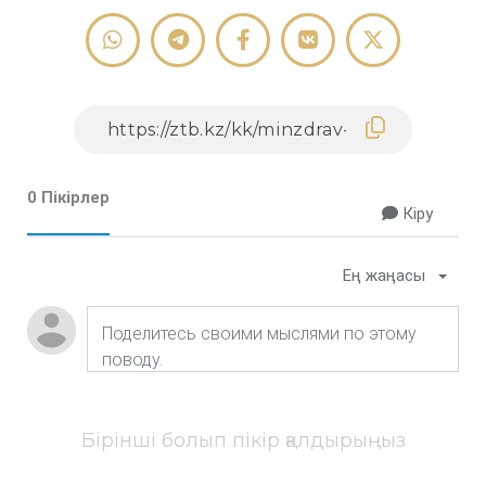
0 Пікірлер
Кіру
Ең жаңасы
Бірінші болып пікір қалдырыңыз