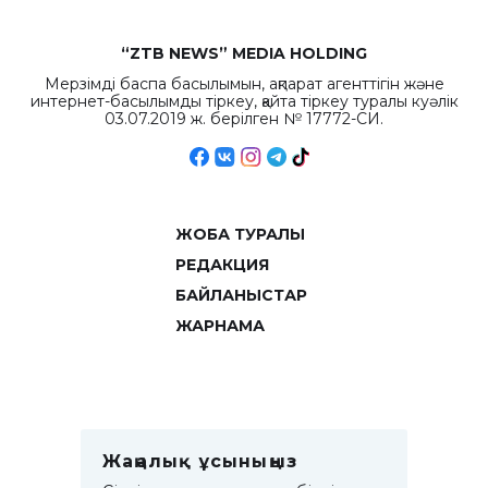
“ZTB NEWS” MEDIA HOLDING
Мерзімді баспа басылымын, ақпарат агенттігін және
интернет-басылымды тіркеу, қайта тіркеу туралы куәлік
03.07.2019 ж. берілген № 17772-СИ.
ЖОБА ТУРАЛЫ
РЕДАКЦИЯ
БАЙЛАНЫСТАР
ЖАРНАМА
Жаңалық ұсыныңыз