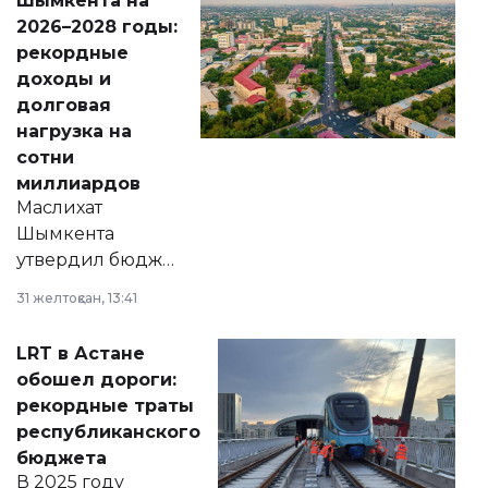
Шымкента на
Венесуэлы.
2026–2028 годы:
рекордные
доходы и
долговая
нагрузка на
сотни
миллиардов
Маслихат
Шымкента
утвердил бюджет
города на 2026–
31 желтоқсан, 13:41
2028 годы.
Соответствующий
LRT в Астане
документ
обошел дороги:
появился в базе
рекордные траты
нормативных
республиканского
правовых актов и
бюджета
на сайте маслихат
В 2025 году