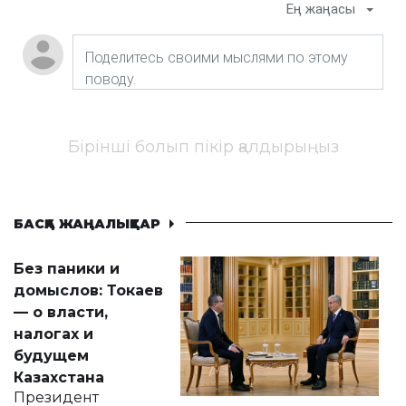
Ең жаңасы
Бірінші болып пікір қалдырыңыз
БАСҚА ЖАҢАЛЫҚТАР
Без паники и
домыслов: Токаев
— о власти,
налогах и
будущем
Казахстана
Президент