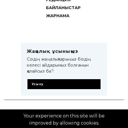
БАЙЛАНЫСТАР
ЖАРНАМА
Жаңалық ұсыныңыз
Сіздің жаңалықтарыңыз біздің
келесі айдарымыз болғанын
қалайсыз ба?
Ұсыну
© 2014–2025 ZTB.KZ
Your experience on this site will be
improved by allowing cookies.