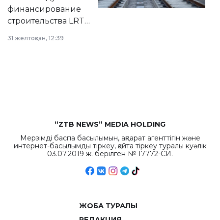
города.
финансирование
строительства LRT
в Астане из
31 желтоқсан, 12:39
республиканского
бюджета достигло
рекордных
объемов.
“ZTB NEWS” MEDIA HOLDING
Мерзімді баспа басылымын, ақпарат агенттігін және
интернет-басылымды тіркеу, қайта тіркеу туралы куәлік
03.07.2019 ж. берілген № 17772-СИ.
ЖОБА ТУРАЛЫ
РЕДАКЦИЯ