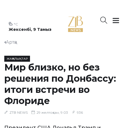
°C
Жексенбі, 9 Тамыз
Артқа
ЖАҢАЛЫҚТАР
Мир близко, но без
решения по Донбассу:
итоги встречи во
Флориде
ZTB NEWS
29 желтоқсан, 9:03
936
Президент США Дональд Трамп и