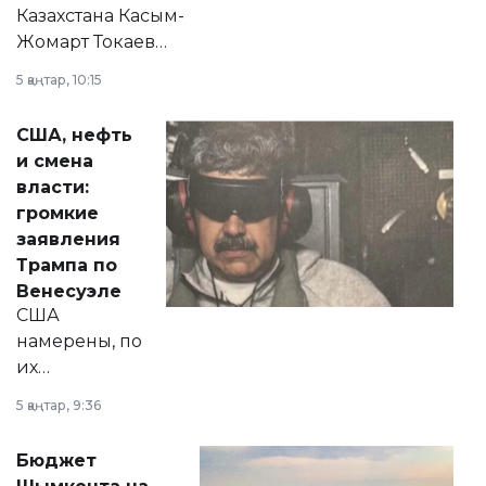
Казахстана Касым-
Жомарт Токаев
прокомментировал
5 қаңтар, 10:15
сразу несколько
актуальных тем —
США, нефть
от слухов о
и смена
политических
власти:
реформах до
громкие
вопросов армии,
заявления
экономики и
Трампа по
личного здоровья.
Венесуэле
США
намерены, по
их
утверждению,
5 қаңтар, 9:36
принести
свободу
Бюджет
народу