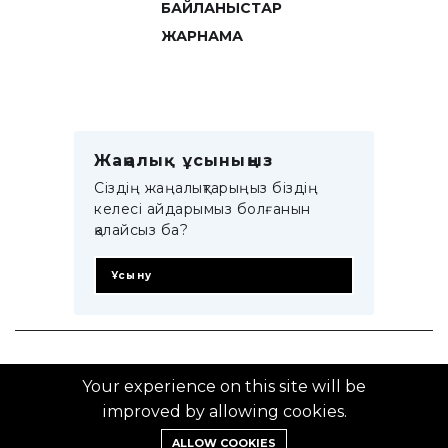
БАЙЛАНЫСТАР
ЖАРНАМА
Жаңалық ұсыныңыз
Сіздің жаңалықтарыңыз біздің
келесі айдарымыз болғанын
қалайсыз ба?
Ұсыну
© 2014–2025 ZTB.KZ
Your experience on this site will be
improved by allowing cookies.
ALLOW COOKIES