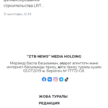
строительства LRT
в Астане из
31 желтоқсан, 12:39
республиканского
бюджета достигло
рекордных
объемов.
“ZTB NEWS” MEDIA HOLDING
Мерзімді баспа басылымын, ақпарат агенттігін және
интернет-басылымды тіркеу, қайта тіркеу туралы куәлік
03.07.2019 ж. берілген № 17772-СИ.
ЖОБА ТУРАЛЫ
РЕДАКЦИЯ