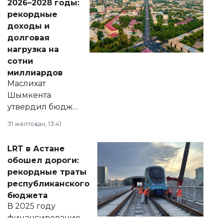
2026–2028 годы:
рекордные
доходы и
долговая
нагрузка на
сотни
миллиардов
Маслихат
Шымкента
утвердил бюджет
города на 2026–
31 желтоқсан, 13:41
2028 годы.
Соответствующий
LRT в Астане
документ
обошел дороги:
появился в базе
рекордные траты
нормативных
республиканского
правовых актов и
бюджета
на сайте маслихат
В 2025 году
города.
финансирование