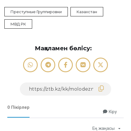
Преступные Группировки
Казахстан
МВД РК
Мақаламен бөлісу:
0 Пікірлер
Кіру
Ең жаңасы