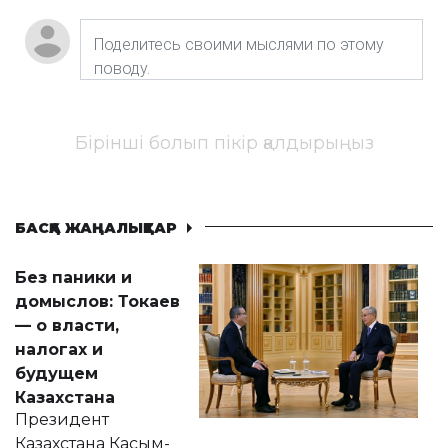
Бірінші болып пікір қалдырыңыз
БАСҚА ЖАҢАЛЫҚТАР
Без паники и
домыслов: Токаев
— о власти,
налогах и
будущем
Казахстана
Президент
Казахстана Касым-