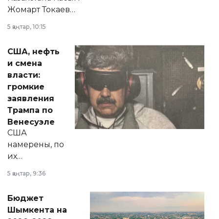
Жомарт Токаев
прокомментировал
5 қаңтар, 10:15
сразу несколько
актуальных тем —
США, нефть
от слухов о
и смена
политических
власти:
реформах до
громкие
вопросов армии,
заявления
экономики и
Трампа по
личного здоровья.
Венесуэле
США
намерены, по
их
утверждению,
5 қаңтар, 9:36
принести
свободу
Бюджет
народу
Шымкента на
Венесуэлы.