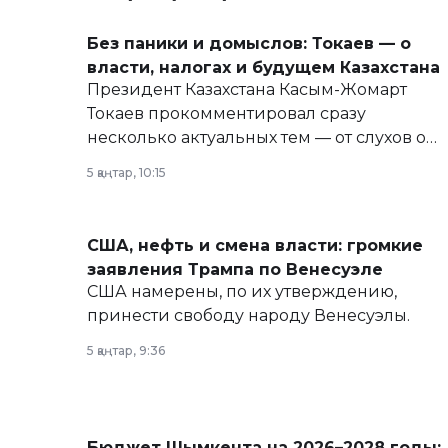
Без паники и домыслов: Токаев — о
власти, налогах и будущем Казахстана
Президент Казахстана Касым-Жомарт
Токаев прокомментировал сразу
несколько актуальных тем — от слухов о
политических реформах до вопросов
5 қаңтар, 10:15
армии, экономики и личного здоровья.
США, нефть и смена власти: громкие
заявления Трампа по Венесуэле
США намерены, по их утверждению,
принести свободу народу Венесуэлы.
5 қаңтар, 9:36
Бюджет Шымкента на 2026–2028 годы: