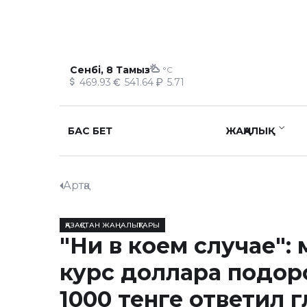
Сенбі, 8 Тамыз
°C
469.93
541.64
5.71
БАС БЕТ
ЖАҢАЛЫҚ
Артқа
ҚАЗАҚСТАН ЖАҢАЛЫҚТАРЫ
"Ни в коем случае":
курс доллара подор
1000 тенге ответил г