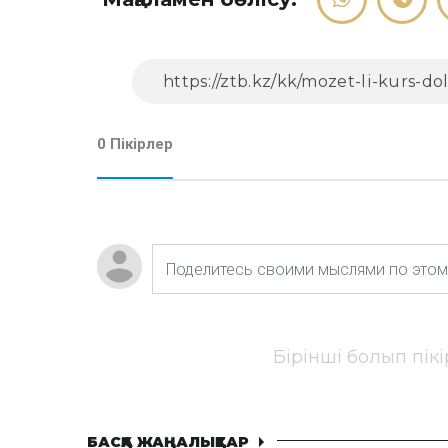
0 Пікірлер
Бірінші болып пік
БАСҚА ЖАҢАЛЫҚТАР