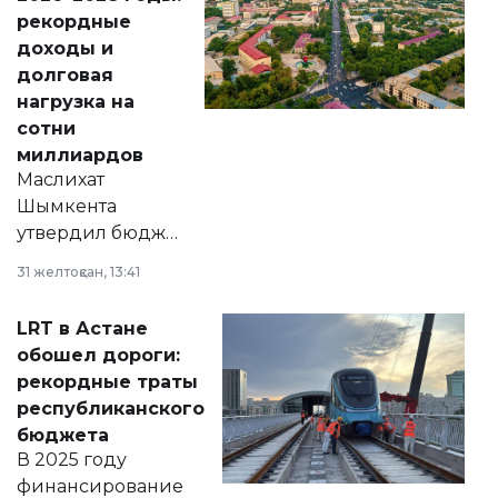
рекордные
доходы и
долговая
нагрузка на
сотни
миллиардов
Маслихат
Шымкента
утвердил бюджет
города на 2026–
31 желтоқсан, 13:41
2028 годы.
Соответствующий
LRT в Астане
документ
обошел дороги:
появился в базе
рекордные траты
нормативных
республиканского
правовых актов и
бюджета
на сайте маслихат
В 2025 году
города.
финансирование