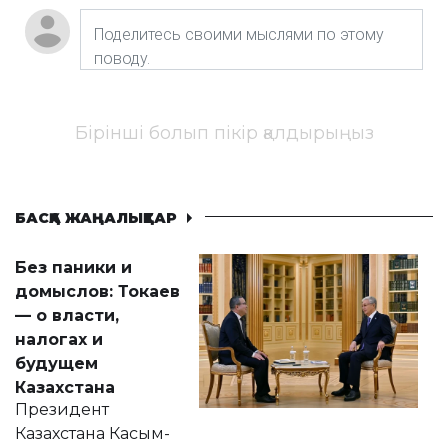
Бірінші болып пікір қалдырыңыз
БАСҚА ЖАҢАЛЫҚТАР
Без паники и
домыслов: Токаев
— о власти,
налогах и
будущем
Казахстана
Президент
Казахстана Касым-