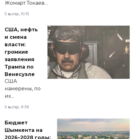
Жомарт Токаев
прокомментировал
5 қаңтар, 10:15
сразу несколько
актуальных тем —
США, нефть
от слухов о
и смена
политических
власти:
реформах до
громкие
вопросов армии,
заявления
экономики и
Трампа по
личного здоровья.
Венесуэле
США
намерены, по
их
утверждению,
5 қаңтар, 9:36
принести
свободу
Бюджет
народу
Шымкента на
Венесуэлы.
2026–2028 годы: