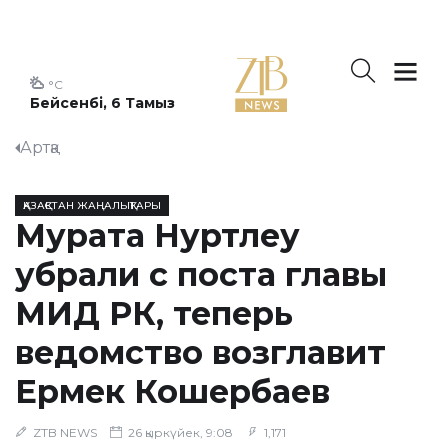
°C
Бейсенбі, 6 Тамыз
Артқа
ҚАЗАҚСТАН ЖАҢАЛЫҚТАРЫ
Мурата Нуртлеу
убрали с поста главы
МИД РК, теперь
ведомство возглавит
Ермек Кошербаев
ZTB NEWS
26 қыркүйек, 9:08
1,171