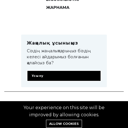
ЖАРНАМА
Жаңалық ұсыныңыз
Сіздің жаңалықтарыңыз біздің
келесі айдарымыз болғанын
қалайсыз ба?
Ұсыну
© 2014–2025 ZTB.KZ
Your experience on this site will be
improved by allowing cookies.
ALLOW COOKIES