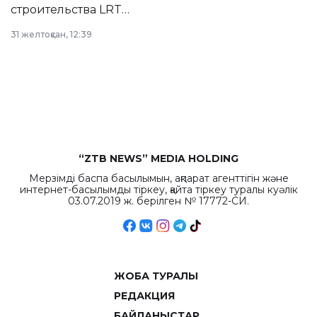
строительства LRT
в Астане из
31 желтоқсан, 12:39
республиканского
бюджета достигло
рекордных
объемов.
“ZTB NEWS” MEDIA HOLDING
Мерзімді баспа басылымын, ақпарат агенттігін және
интернет-басылымды тіркеу, қайта тіркеу туралы куәлік
03.07.2019 ж. берілген № 17772-СИ.
ЖОБА ТУРАЛЫ
РЕДАКЦИЯ
БАЙЛАНЫСТАР