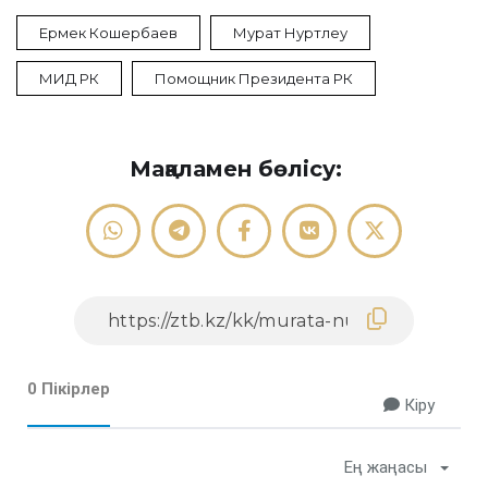
Ермек Кошербаев
Мурат Нуртлеу
МИД РК
Помощник Президента РК
Мақаламен бөлісу:
0 Пікірлер
Кіру
Ең жаңасы