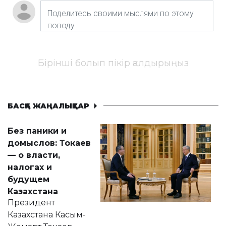
Бірінші болып пікір қалдырыңыз
БАСҚА ЖАҢАЛЫҚТАР
Без паники и
домыслов: Токаев
— о власти,
налогах и
будущем
Казахстана
Президент
Казахстана Касым-