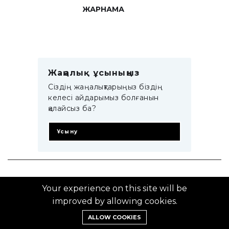
ЖАРНАМА
Жаңалық ұсыныңыз
Сіздің жаңалықтарыңыз біздің
келесі айдарымыз болғанын
қалайсыз ба?
Ұсыну
© 2014–2025 ZTB.KZ
Your experience on this site will be
improved by allowing cookies.
ALLOW COOKIES