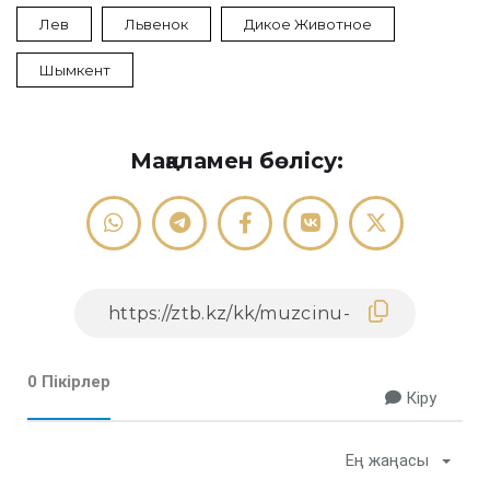
Лев
Львенок
Дикое Животное
Шымкент
Мақаламен бөлісу:
0 Пікірлер
Кіру
Ең жаңасы