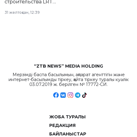
строительства LRT
в Астане из
31 желтоқсан, 12:39
республиканского
бюджета достигло
рекордных
объемов.
“ZTB NEWS” MEDIA HOLDING
Мерзімді баспа басылымын, ақпарат агенттігін және
интернет-басылымды тіркеу, қайта тіркеу туралы куәлік
03.07.2019 ж. берілген № 17772-СИ.
ЖОБА ТУРАЛЫ
РЕДАКЦИЯ
БАЙЛАНЫСТАР