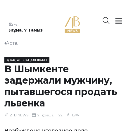
°C
Жұма, 7 Тамыз
Артқа
ҚАЗАҚСТАН ЖАҢАЛЫҚТАРЫ
В Шымкенте
задержали мужчину,
пытавшегося продать
львенка
ZTB NEWS
21 қараша, 11:22
1,747
Возбуждено уголовное дело