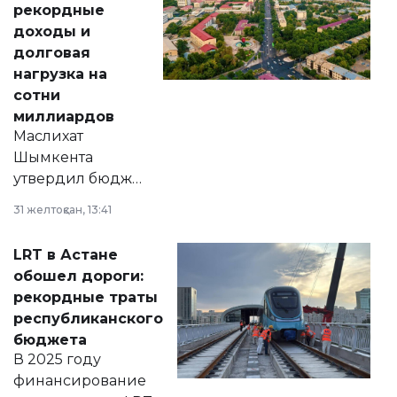
рекордные
доходы и
долговая
нагрузка на
сотни
миллиардов
Маслихат
Шымкента
утвердил бюджет
города на 2026–
31 желтоқсан, 13:41
2028 годы.
Соответствующий
LRT в Астане
документ
обошел дороги:
появился в базе
рекордные траты
нормативных
республиканского
правовых актов и
бюджета
на сайте маслихат
В 2025 году
города.
финансирование