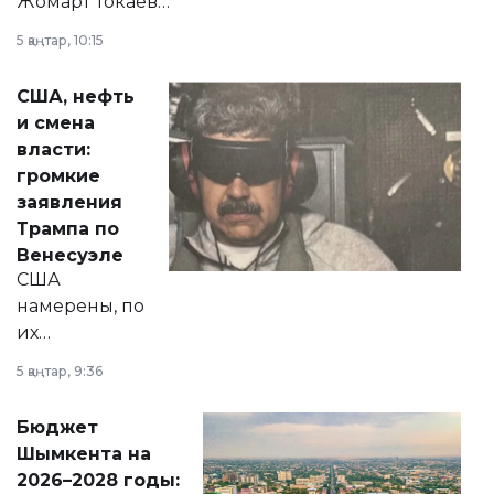
Жомарт Токаев
прокомментировал
5 қаңтар, 10:15
сразу несколько
актуальных тем —
США, нефть
от слухов о
и смена
политических
власти:
реформах до
громкие
вопросов армии,
заявления
экономики и
Трампа по
личного здоровья.
Венесуэле
США
намерены, по
их
утверждению,
5 қаңтар, 9:36
принести
свободу
Бюджет
народу
Шымкента на
Венесуэлы.
2026–2028 годы: