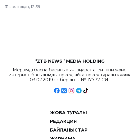
в Астане из
31 желтоқсан, 12:39
республиканского
бюджета достигло
рекордных
объемов.
“ZTB NEWS” MEDIA HOLDING
Мерзімді баспа басылымын, ақпарат агенттігін және
интернет-басылымды тіркеу, қайта тіркеу туралы куәлік
03.07.2019 ж. берілген № 17772-СИ.
ЖОБА ТУРАЛЫ
РЕДАКЦИЯ
БАЙЛАНЫСТАР
ЖАРНАМА