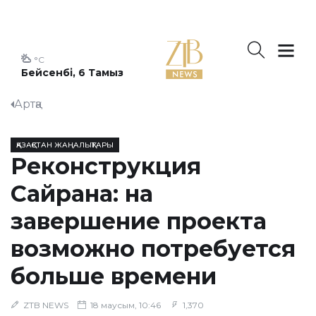
°C
Бейсенбі, 6 Тамыз
Артқа
ҚАЗАҚСТАН ЖАҢАЛЫҚТАРЫ
Реконструкция
Сайрана: на
завершение проекта
возможно потребуется
больше времени
ZTB NEWS
18 маусым, 10:46
1,370