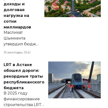
доходы и
долговая
нагрузка на
сотни
миллиардов
Маслихат
Шымкента
утвердил бюджет
города на 2026–
31 желтоқсан, 13:41
2028 годы.
Соответствующий
LRT в Астане
документ
обошел дороги:
появился в базе
рекордные траты
нормативных
республиканского
правовых актов и
бюджета
на сайте маслихат
В 2025 году
города.
финансирование
строительства LRT