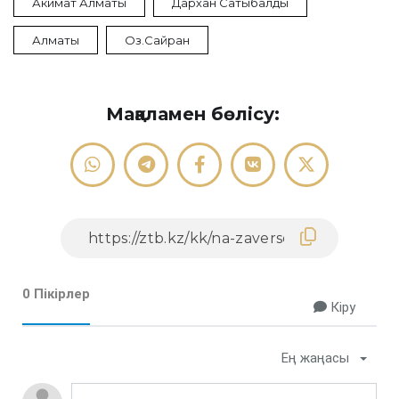
Акимат Алматы
Дархан Сатыбалды
Алматы
Оз.Сайран
Мақаламен бөлісу:
0 Пікірлер
Кіру
Ең жаңасы