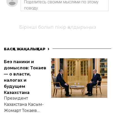
Бірінші болып пікір қалдырыңыз
БАСҚА ЖАҢАЛЫҚТАР
Без паники и
домыслов: Токаев
— о власти,
налогах и
будущем
Казахстана
Президент
Казахстана Касым-
Жомарт Токаев