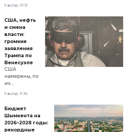
прокомментировал
5 қаңтар, 10:15
сразу несколько
актуальных тем —
США, нефть
от слухов о
и смена
политических
власти:
реформах до
громкие
вопросов армии,
заявления
экономики и
Трампа по
личного здоровья.
Венесуэле
США
намерены, по
их
утверждению,
5 қаңтар, 9:36
принести
свободу
Бюджет
народу
Шымкента на
Венесуэлы.
2026–2028 годы:
рекордные