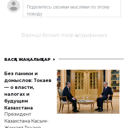
Бірінші болып пікір қалдырыңыз
БАСҚА ЖАҢАЛЫҚТАР
Без паники и
домыслов: Токаев
— о власти,
налогах и
будущем
Казахстана
Президент
Казахстана Касым-
Жомарт Токаев