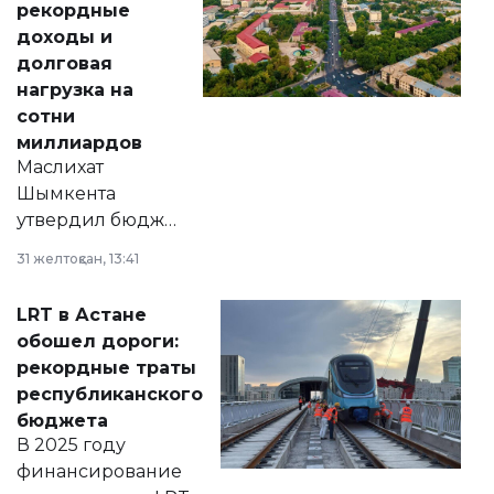
рекордные
доходы и
долговая
нагрузка на
сотни
миллиардов
Маслихат
Шымкента
утвердил бюджет
города на 2026–
31 желтоқсан, 13:41
2028 годы.
Соответствующий
LRT в Астане
документ
обошел дороги:
появился в базе
рекордные траты
нормативных
республиканского
правовых актов и
бюджета
на сайте маслихат
В 2025 году
города.
финансирование