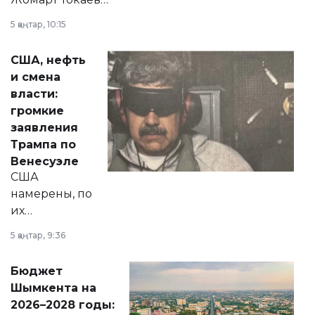
прокомментировал
5 қаңтар, 10:15
сразу несколько
актуальных тем —
США, нефть
от слухов о
и смена
политических
власти:
реформах до
громкие
вопросов армии,
заявления
экономики и
Трампа по
личного здоровья.
Венесуэле
США
намерены, по
их
утверждению,
5 қаңтар, 9:36
принести
свободу
Бюджет
народу
Шымкента на
Венесуэлы.
2026–2028 годы: