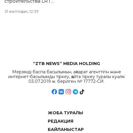
строительства LRT
в Астане из
31 желтоқсан, 12:39
республиканского
бюджета достигло
рекордных
объемов.
“ZTB NEWS” MEDIA HOLDING
Мерзімді баспа басылымын, ақпарат агенттігін және
интернет-басылымды тіркеу, қайта тіркеу туралы куәлік
03.07.2019 ж. берілген № 17772-СИ.
ЖОБА ТУРАЛЫ
РЕДАКЦИЯ
БАЙЛАНЫСТАР