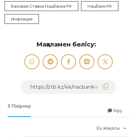
Базовая Ставка Нацбанка РК
Нацбанк РК
Инфляция
Мақаламен бөлісу:
0 Пікірлер
Кіру
Ең жаңасы