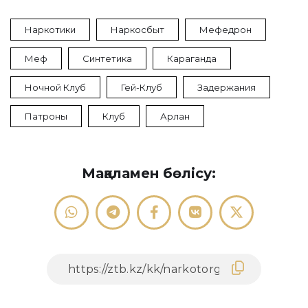
Наркотики
Наркосбыт
Мефедрон
Меф
Синтетика
Караганда
Ночной Клуб
Гей-Клуб
Задержания
Патроны
Клуб
Арлан
Мақаламен бөлісу: