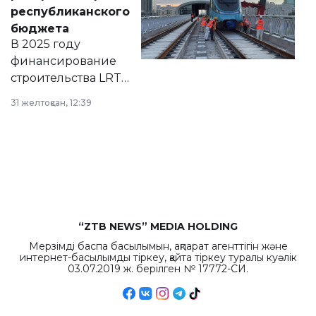
нормативных
республиканского
правовых актов и
бюджета
на сайте маслихат
В 2025 году
города.
финансирование
строительства LRT
в Астане из
31 желтоқсан, 12:39
республиканского
бюджета достигло
рекордных
объемов.
“ZTB NEWS” MEDIA HOLDING
Мерзімді баспа басылымын, ақпарат агенттігін және
интернет-басылымды тіркеу, қайта тіркеу туралы куәлік
03.07.2019 ж. берілген № 17772-СИ.