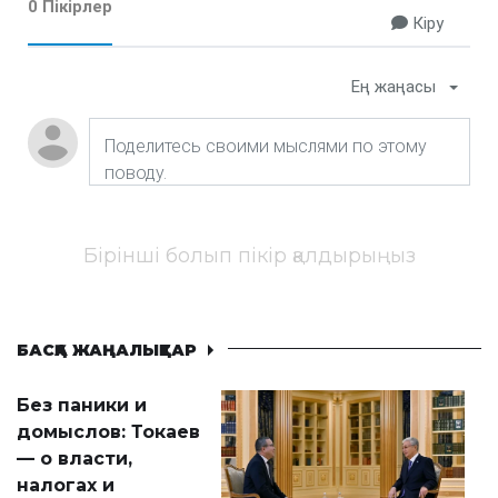
0 Пікірлер
Кіру
Ең жаңасы
Бірінші болып пікір қалдырыңыз
БАСҚА ЖАҢАЛЫҚТАР
Без паники и
домыслов: Токаев
— о власти,
налогах и