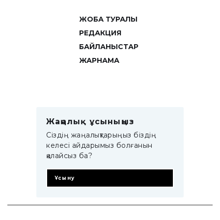
ЖОБА ТУРАЛЫ
РЕДАКЦИЯ
БАЙЛАНЫСТАР
ЖАРНАМА
Жаңалық ұсыныңыз
Сіздің жаңалықтарыңыз біздің
келесі айдарымыз болғанын
қалайсыз ба?
Ұсыну