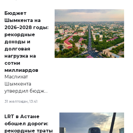
принести
свободу
Бюджет
народу
Шымкента на
Венесуэлы.
2026–2028 годы:
рекордные
доходы и
долговая
нагрузка на
сотни
миллиардов
Маслихат
Шымкента
утвердил бюджет
города на 2026–
31 желтоқсан, 13:41
2028 годы.
Соответствующий
LRT в Астане
документ
обошел дороги:
появился в базе
рекордные траты