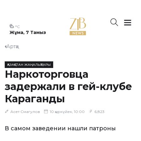
°C
Жұма, 7 Тамыз
Артқа
ҚАЗАҚСТАН ЖАҢАЛЫҚТАРЫ
Наркоторговца
задержали в гей-клубе
Караганды
Асет Смагулов
10 қыркүйек, 10:00
6,823
В самом заведении нашли патроны