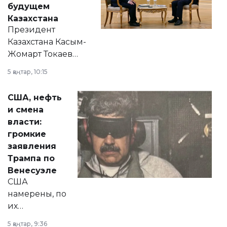
будущем
Казахстана
Президент
Казахстана Касым-
Жомарт Токаев
прокомментировал
5 қаңтар, 10:15
сразу несколько
актуальных тем —
США, нефть
от слухов о
и смена
политических
власти:
реформах до
громкие
вопросов армии,
заявления
экономики и
Трампа по
личного здоровья.
Венесуэле
США
намерены, по
их
утверждению,
5 қаңтар, 9:36