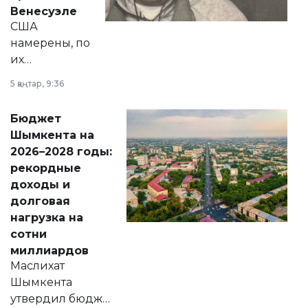
личного здоровья.
Венесуэле
США
намерены, по
их
утверждению,
5 қаңтар, 9:36
принести
свободу
Бюджет
народу
Шымкента на
Венесуэлы.
2026–2028 годы:
рекордные
доходы и
долговая
нагрузка на
сотни
миллиардов
Маслихат
Шымкента
утвердил бюджет