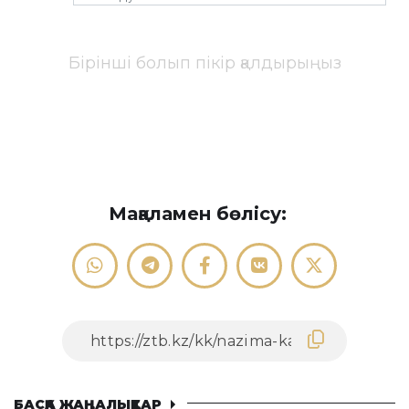
Бірінші болып пікір қалдырыңыз
Мақаламен бөлісу:
БАСҚА ЖАҢАЛЫҚТАР