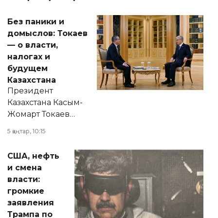
Без паники и
домыслов: Токаев
— о власти,
налогах и
будущем
Казахстана
Президент
Казахстана Касым-
Жомарт Токаев
прокомментировал
5 қаңтар, 10:15
сразу несколько
актуальных тем —
США, нефть
от слухов о
и смена
политических
власти:
реформах до
громкие
вопросов армии,
заявления
экономики и
Трампа по