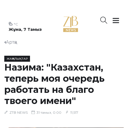
°C
Жұма, 7 Тамыз
Артқа
ЖАҢАЛЫҚТАР
Назима: "Казахстан,
теперь моя очередь
работать на благо
твоего имени"
ZTB NEWS
31 тамыз, 0:00
11,517