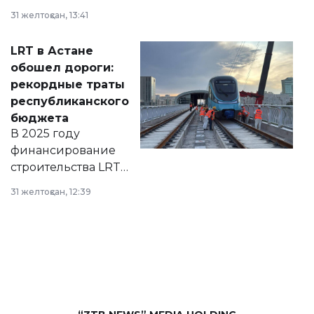
города на 2026–
31 желтоқсан, 13:41
2028 годы.
Соответствующий
LRT в Астане
документ
обошел дороги:
появился в базе
рекордные траты
нормативных
республиканского
правовых актов и
бюджета
на сайте маслихат
В 2025 году
города.
финансирование
строительства LRT
в Астане из
31 желтоқсан, 12:39
республиканского
бюджета достигло
рекордных
объемов.