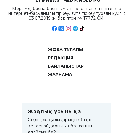
“ZTB NEWS” MEDIA HOLDING
Мерзімді баспа басылымын, ақпарат агенттігін және
интернет-басылымды тіркеу, қайта тіркеу туралы куәлік
03.07.2019 ж. берілген № 17772-СИ.
ЖОБА ТУРАЛЫ
РЕДАКЦИЯ
БАЙЛАНЫСТАР
ЖАРНАМА
Жаңалық ұсыныңыз
Сіздің жаңалықтарыңыз біздің
келесі айдарымыз болғанын
қалайсыз ба?