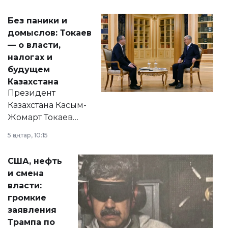
Без паники и
домыслов: Токаев
— о власти,
налогах и
будущем
Казахстана
Президент
Казахстана Касым-
Жомарт Токаев
прокомментировал
5 қаңтар, 10:15
сразу несколько
актуальных тем —
США, нефть
от слухов о
и смена
политических
власти:
реформах до
громкие
вопросов армии,
заявления
экономики и
Трампа по
личного здоровья.