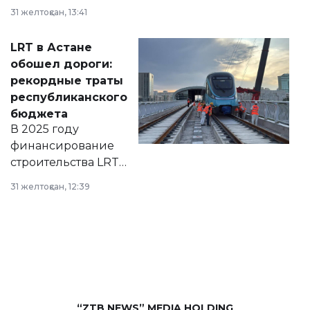
города на 2026–
31 желтоқсан, 13:41
2028 годы.
Соответствующий
LRT в Астане
документ
обошел дороги:
появился в базе
рекордные траты
нормативных
республиканского
правовых актов и
бюджета
на сайте маслихат
В 2025 году
города.
финансирование
строительства LRT
в Астане из
31 желтоқсан, 12:39
республиканского
бюджета достигло
рекордных
объемов.
“ZTB NEWS” MEDIA HOLDING