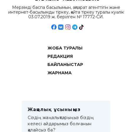
Мерзімді баспа басылымын, ақпарат агенттігін және
интернет-басылымды тіркеу, қайта тіркеу туралы куәлік
03.07.2019 ж. берілген № 17772-СИ.
ЖОБА ТУРАЛЫ
РЕДАКЦИЯ
БАЙЛАНЫСТАР
ЖАРНАМА
Жаңалық ұсыныңыз
Сіздің жаңалықтарыңыз біздің
келесі айдарымыз болғанын
қалайсыз ба?