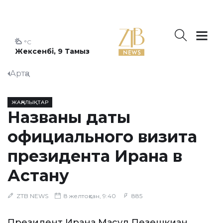
°C
Жексенбі, 9 Тамыз
Артқа
ЖАҢАЛЫҚТАР
Названы даты
официального визита
президента Ирана в
Астану
ZTB NEWS
8 желтоқсан, 9:40
885
Президент Ирана Масуд Пезешкиан