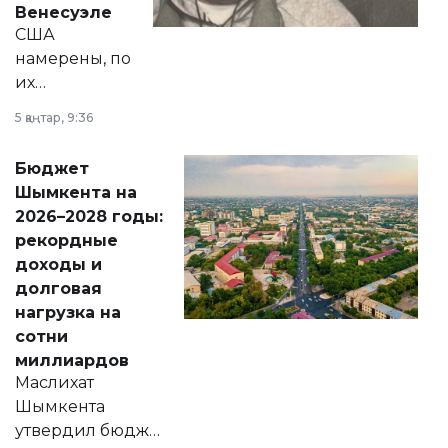
Венесуэле
США
намерены, по
их
утверждению,
5 қаңтар, 9:36
принести
свободу
Бюджет
народу
Шымкента на
Венесуэлы.
2026–2028 годы:
рекордные
доходы и
долговая
нагрузка на
сотни
миллиардов
Маслихат
Шымкента
утвердил бюджет