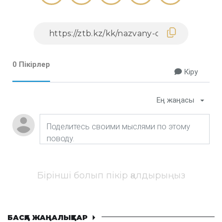
0 Пікірлер
Кіру
Ең жаңасы
Бірінші болып пікір қалдырыңыз
БАСҚА ЖАҢАЛЫҚТАР