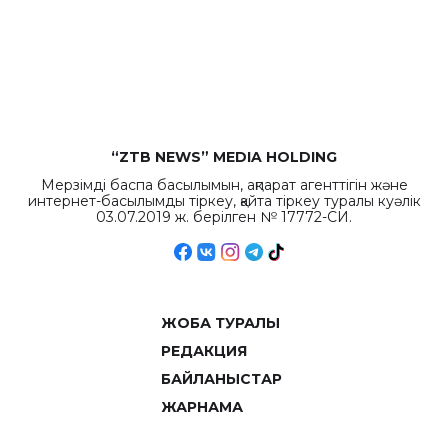
бюджета достигло
рекордных
объемов.
“ZTB NEWS” MEDIA HOLDING
Мерзімді баспа басылымын, ақпарат агенттігін және
интернет-басылымды тіркеу, қайта тіркеу туралы куәлік
03.07.2019 ж. берілген № 17772-СИ.
ЖОБА ТУРАЛЫ
РЕДАКЦИЯ
БАЙЛАНЫСТАР
ЖАРНАМА