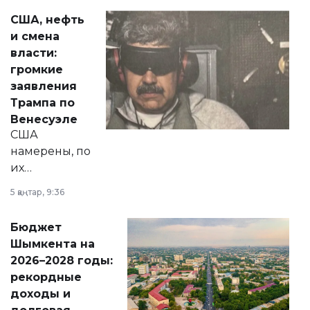
актуальных тем —
США, нефть
от слухов о
и смена
политических
власти:
реформах до
громкие
вопросов армии,
заявления
экономики и
Трампа по
личного здоровья.
Венесуэле
США
намерены, по
их
утверждению,
5 қаңтар, 9:36
принести
свободу
Бюджет
народу
Шымкента на
Венесуэлы.
2026–2028 годы:
рекордные
доходы и