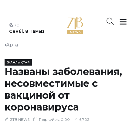
°C
Сенбі, 8 Тамыз
Артқа
ЖАҢАЛЫҚТАР
Названы заболевания,
несовместимые с
вакциной от
коронавируса
ZTB NEWS
11 қыркүйек, 0:00
6,702