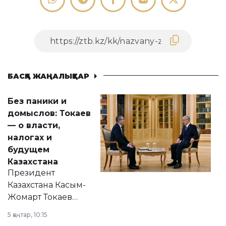
БАСҚА ЖАҢАЛЫҚТАР
Без паники и
домыслов: Токаев
— о власти,
налогах и
будущем
Казахстана
Президент
Казахстана Касым-
Жомарт Токаев
прокомментировал
5 қаңтар, 10:15
сразу несколько