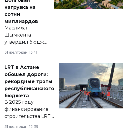
долговая
нагрузка на
сотни
миллиардов
Маслихат
Шымкента
утвердил бюджет
города на 2026–
31 желтоқсан, 13:41
2028 годы.
Соответствующий
LRT в Астане
документ
обошел дороги:
появился в базе
рекордные траты
нормативных
республиканского
правовых актов и
бюджета
на сайте маслихат
В 2025 году
города.
финансирование
строительства LRT
в Астане из
31 желтоқсан, 12:39
республиканского