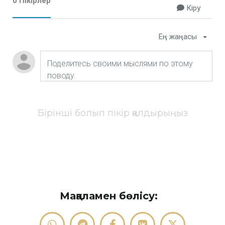
0 Пікірлер
Кіру
Ең жаңасы
Бірінші болып пікір қалдырыңыз
Мақаламен бөлісу: