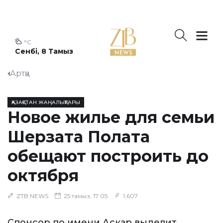
°C
Сенбі, 8 Тамыз
Артқа
ҚАЗАҚСТАН ЖАҢАЛЫҚТАРЫ
Новое жилье для семьи
Шерзата Полата
обещают построить до
октября
ZTB NEWS
25 тамыз, 17:05
1,607
Спонсор по имени Аскар выделит