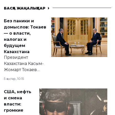
БАСҚА ЖАҢАЛЫҚТАР
Без паники и
домыслов: Токаев
— о власти,
налогах и
будущем
Казахстана
Президент
Казахстана Касым-
Жомарт Токаев
прокомментировал
5 қаңтар, 10:15
сразу несколько
актуальных тем —
США, нефть
от слухов о
и смена
политических
власти:
реформах до
громкие
вопросов армии,