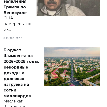
заявления
экономики и
Трампа по
личного здоровья.
Венесуэле
США
намерены, по
их
утверждению,
5 қаңтар, 9:36
принести
свободу
Бюджет
народу
Шымкента на
Венесуэлы.
2026–2028 годы:
рекордные
доходы и
долговая
нагрузка на
сотни
миллиардов
Маслихат
Шымкента