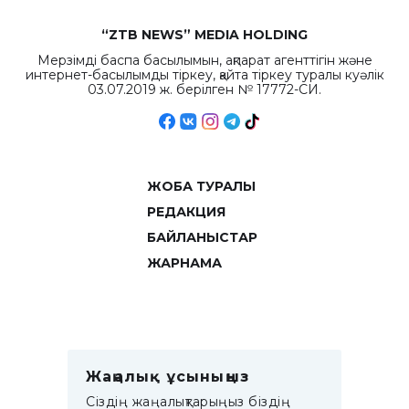
“ZTB NEWS” MEDIA HOLDING
Мерзімді баспа басылымын, ақпарат агенттігін және
интернет-басылымды тіркеу, қайта тіркеу туралы куәлік
03.07.2019 ж. берілген № 17772-СИ.
ЖОБА ТУРАЛЫ
РЕДАКЦИЯ
БАЙЛАНЫСТАР
ЖАРНАМА
Жаңалық ұсыныңыз
Сіздің жаңалықтарыңыз біздің