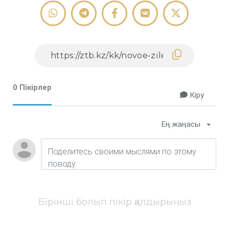
0 Пікірлер
Кіру
Ең жаңасы
Бірінші болып пікір қалдырыңыз