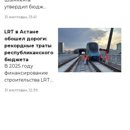
утвердил бюджет
города на 2026–
31 желтоқсан, 13:41
2028 годы.
Соответствующий
LRT в Астане
документ
обошел дороги:
появился в базе
рекордные траты
нормативных
республиканского
правовых актов и
бюджета
на сайте маслихат
В 2025 году
города.
финансирование
строительства LRT
в Астане из
31 желтоқсан, 12:39
республиканского
бюджета достигло
рекордных
объемов.