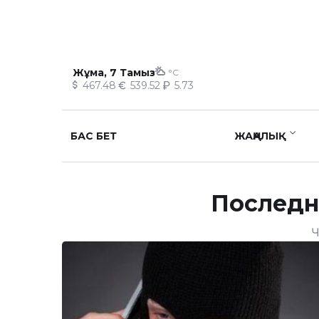
Жұма, 7 Тамыз
°C
467.48
539.52
5.73
БАС БЕТ
ЖАҢАЛЫҚ
Последн
Ч