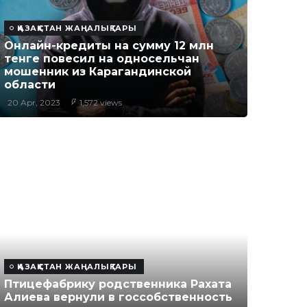
ҚАЗАҚСТАН ЖАҢАЛЫҚТАРЫ
Онлайн-кредиты на сумму 12 млн
тенге повесил на односельчан
мошенник из Карагандинской
области
20 Apr, 2023
1,572 views
ҚАЗАҚСТАН ЖАҢАЛЫҚТАРЫ
Птицефабрику родственника Рахата
Алиева вернули в госсобственность