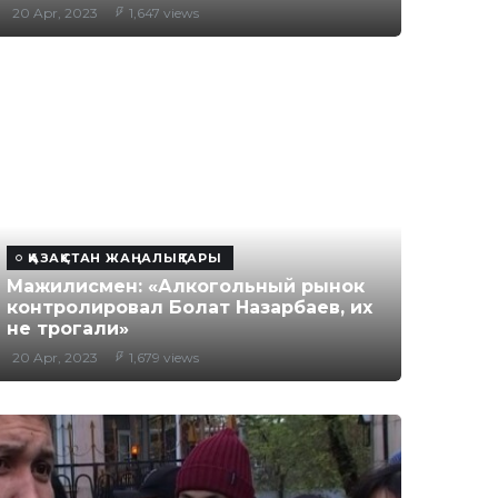
20 Apr, 2023
1,647 views
ҚАЗАҚСТАН ЖАҢАЛЫҚТАРЫ
Мажилисмен: «Алкогольный рынок
контролировал Болат Назарбаев, их
не трогали»
20 Apr, 2023
1,679 views