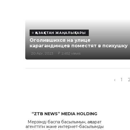
ҚАЗАҚСТАН ЖАҢАЛЫҚТАРЫ
Оголившихся на улице
карагандинцев поместят в психушку
20 Apr, 2023
2,652 views
‹
1
“ZTB NEWS” MEDIA HOLDING
Мерзімді баспа басылымын, ақпарат
агенттігін және интернет-басылымды