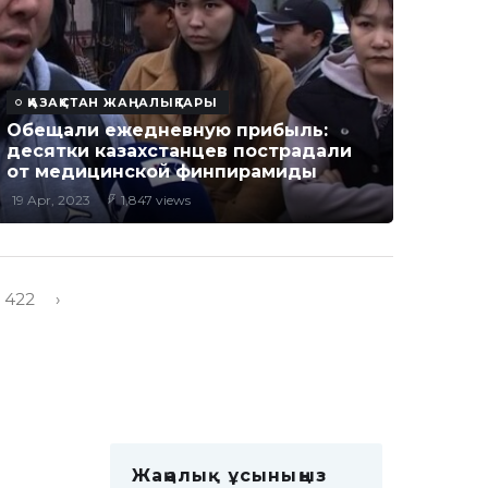
ҚАЗАҚСТАН ЖАҢАЛЫҚТАРЫ
Обещали ежедневную прибыль:
десятки казахстанцев пострадали
от медицинской финпирамиды
19 Apr, 2023
1,847 views
422
›
Жаңалық ұсыныңыз