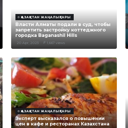
ҚАЗАҚСТАН ЖАҢАЛЫҚТАРЫ
Власти Алматы подали в суд, чтобы
запретить застройку коттеджного
городка Baganashil Hills
20 Apr, 2023
1,667 views
ҚАЗАҚСТАН ЖАҢАЛЫҚТАРЫ
Эксперт высказался о повышении
цен в кафе и ресторанах Казахстана