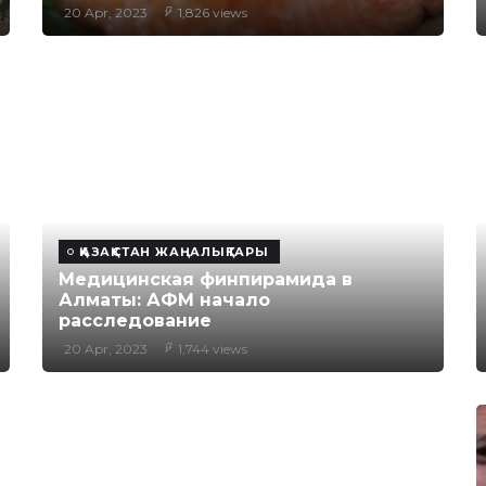
20 Apr, 2023
1,826 views
ҚАЗАҚСТАН ЖАҢАЛЫҚТАРЫ
Медицинская финпирамида в
Алматы: АФМ начало
расследование
20 Apr, 2023
1,744 views