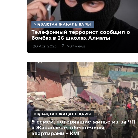
ҚАЗАҚСТАН ЖАҢАЛЫҚТАРЫ
Телефонный террорист сообщил о
бомбах в 26 школах Алматы
20 Apr, 2023
1,787 views
ҚАЗАҚСТАН ЖАҢАЛЫҚТАРЫ
9 семей, потерявшие жилье из-за ЧП
в Жанаозене, обеспечены
квартирами – КМГ