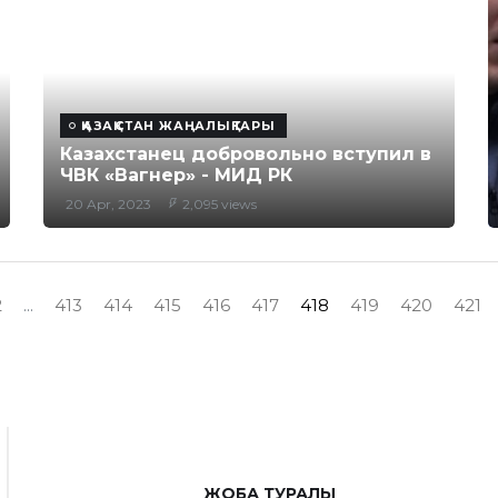
ҚАЗАҚСТАН ЖАҢАЛЫҚТАРЫ
Казахстанец добровольно вступил в
ЧВК «Вагнер» - МИД РК
20 Apr, 2023
2,095 views
2
...
413
414
415
416
417
418
419
420
421
ЖОБА ТУРАЛЫ