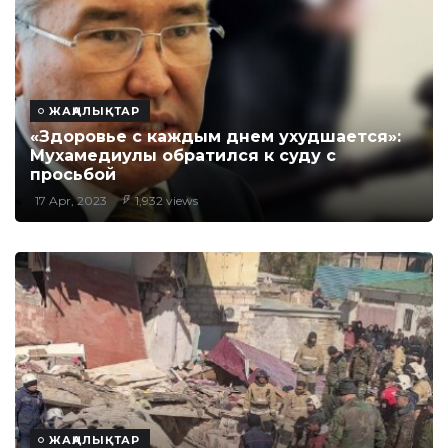
ЖАҢАЛЫҚТАР
«Здоровье с каждым днем ухудшается»:
Мухамедиулы обратился к суду с
просьбой
17 Apr, 2023
1,932 views
ЖАҢАЛЫҚТАР