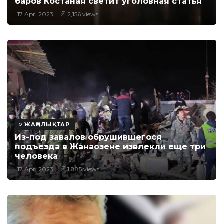
баров Костаная светит уголовная статья
17 Apr, 2023
2,156 views
ЖАҢАЛЫҚТАР
Из-под завалов обрушившегося
подъезда в Жанаозене извлекли еще три
человека
17 Apr, 2023
1,885 views