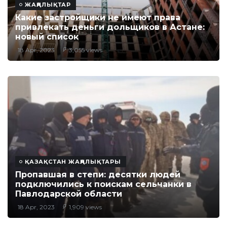
ЖАҢАЛЫҚТАР
Какие застройщики не имеют права
привлекать деньги дольщиков в Астане:
новый список
18 Apr, 2023
3,055 views
ҚАЗАҚСТАН ЖАҢАЛЫҚТАРЫ
Пропавшая в степи: десятки людей
подключились к поискам сельчанки в
Павлодарской области
18 Apr, 2023
1,909 views