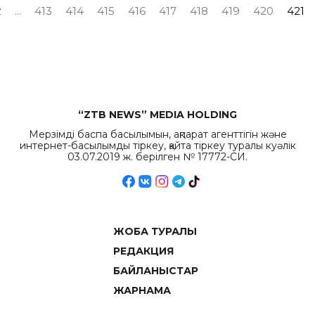
2
...
413
414
415
416
417
418
419
420
421
“ZTB NEWS” MEDIA HOLDING
Мерзімді баспа басылымын, ақпарат агенттігін және
интернет-басылымды тіркеу, қайта тіркеу туралы куәлік
03.07.2019 ж. берілген № 17772-СИ.
ЖОБА ТУРАЛЫ
РЕДАКЦИЯ
БАЙЛАНЫСТАР
ЖАРНАМА