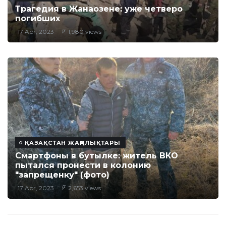
Трагедия в Жанаозене: уже четверо
погибших
17 Apr, 2023
1,980 views
ҚАЗАҚСТАН ЖАҢАЛЫҚТАРЫ
Смартфоны в бутылке: житель ВКО
пытался пронести в колонию
"запрещенку" (фото)
17 Apr, 2023
2,653 views