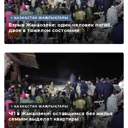
ҚАЗАҚСТАН ЖАҢАЛЫҚТАРЫ
Взрыв Жанаозене: один человек погиб,
двое в тяжелом состоянии
17 Apr, 2023
1,892 views
ҚАЗАҚСТАН ЖАҢАЛЫҚТАРЫ
ЧП в Жанаозене: оставшимся без жилья
семьям выделят квартиры
17 Apr, 2023
2,105 views