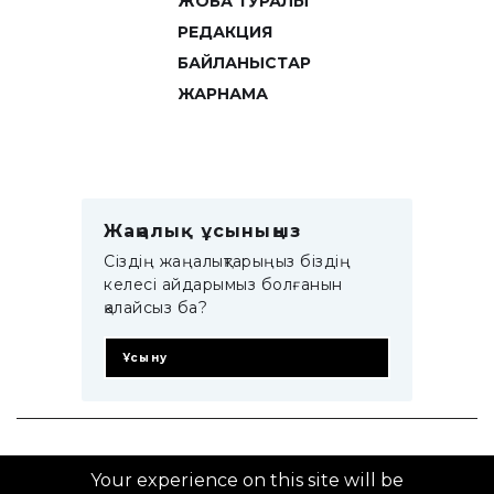
ЖОБА ТУРАЛЫ
РЕДАКЦИЯ
БАЙЛАНЫСТАР
ЖАРНАМА
Жаңалық ұсыныңыз
Сіздің жаңалықтарыңыз біздің
келесі айдарымыз болғанын
қалайсыз ба?
Ұсыну
© 2014–2025 ZTB.KZ
Your experience on this site will be