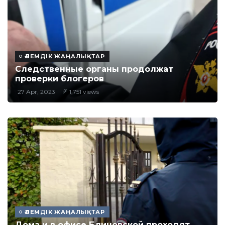
ӘЛЕМДІК ЖАҢАЛЫҚТАР
Следственные органы продолжат
проверки блогеров
27 Apr, 2023
1,751 views
ӘЛЕМДІК ЖАҢАЛЫҚТАР
Дома и в офисе Блиновской проходят