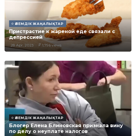
ӘЛЕМДІК ЖАҢАЛЫҚТАР
Пристрастие к жареной еде связали с
депрессией
28 Apr, 2023
1,796 views
ӘЛЕМДІК ЖАҢАЛЫҚТАР
Блогер Елена Блиновская признала вину
по делу о неуплате налогов