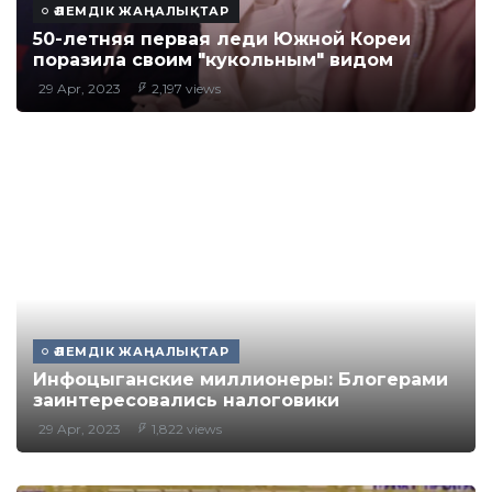
ӘЛЕМДІК ЖАҢАЛЫҚТАР
50-летняя первая леди Южной Кореи
поразила своим "кукольным" видом
29 Apr, 2023
2,197 views
ӘЛЕМДІК ЖАҢАЛЫҚТАР
Инфоцыганские миллионеры: Блогерами
заинтересовались налоговики
29 Apr, 2023
1,822 views