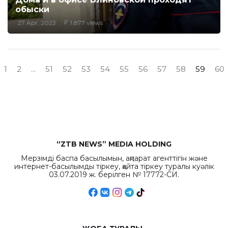
обыски
27 Apr, 2023
1,877 views
1
2
...
51
52
53
54
55
56
57
58
59
60
“ZTB NEWS” MEDIA HOLDING
Мерзімді баспа басылымын, ақпарат агенттігін және
интернет-басылымды тіркеу, қайта тіркеу туралы куәлік
03.07.2019 ж. берілген № 17772-СИ.