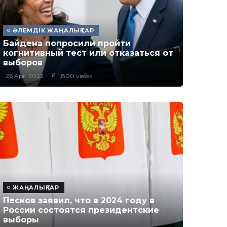
ӘЛЕМДІК ЖАҢАЛЫҚТАР
Байдена попросили пройти
когнитивный тест или отказаться от
выборов
26 Apr, 2023
1,800 views
ЖАҢАЛЫҚТАР
Песков заявил, что в 2024 году в
России состоятся президентские
выборы