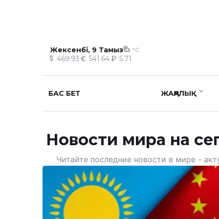
Жексенбі, 9 Тамыз
°C
469.93
541.64
5.71
БАС БЕТ
ЖАҢАЛЫҚ
Новости мира на се
Читайте последние новости в мире - ак