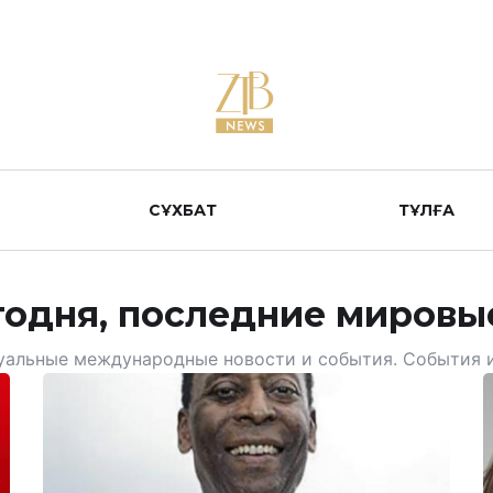
СҰХБАТ
ТҰЛҒА
годня, последние мировы
туальные международные новости и события. События 