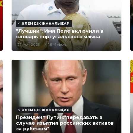
ӘЛЕМДІК ЖАҢАЛЫҚТАР
"Лучший": Имя Пеле включили в
словарь португальского языка
27 Apr, 2023
1,841 views
ӘЛЕМДІК ЖАҢАЛЫҚТАР
Президент Путин:"передавать в
случае изъятия российских активов
за рубежом"