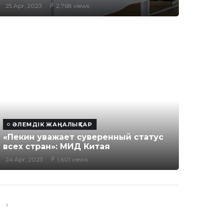
25 Apr, 2023
2,768 views
ӘЛЕМДІК ЖАҢАЛЫҚТАР
«Пекин уважает суверенный статус
всех стран»: МИД Китая
24 Apr, 2023
1,601 views
›