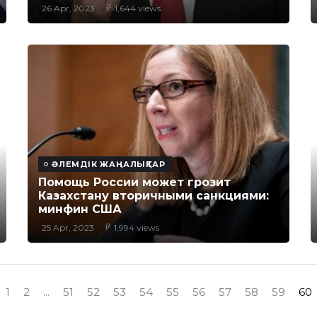
26 Apr, 2023
1,644 views
ӘЛЕМДІК ЖАҢАЛЫҚТАР
Помощь России может грозит
Казахстану вторичными санкциями:
минфин США
25 Apr, 2023
1,994 views
1
2
...
51
52
53
54
55
56
57
58
59
60