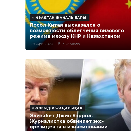
ҚАЗАҚСТАН ЖАҢАЛЫҚТАРЫ
Посол Китая высказался о
возможности облегчения визового
режима между КНР и Казахстаном
27 Apr, 2023
1,925 views
ӘЛЕМДІК ЖАҢАЛЫҚТАР
Элизабет Джин Кэррол.
Журналистка обвиняет экс-
президента в изнасиловании