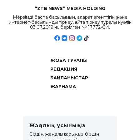
“ZTB NEWS” MEDIA HOLDING
Мерзімді баспа басылымын, ақпарат агенттігін және
интернет-басылымды тіркеу, қайта тіркеу туралы куәлік
03.07.2019 ж. берілген № 17772-СИ.
ЖОБА ТУРАЛЫ
РЕДАКЦИЯ
БАЙЛАНЫСТАР
ЖАРНАМА
Жаңалық ұсыныңыз
Сіздің жаңалықтарыңыз біздің