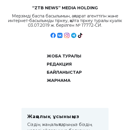
“ZTB NEWS” MEDIA HOLDING
Мерзімді баспа басылымын, ақпарат агенттігін және
интернет-басылымды тіркеу, қайта тіркеу туралы куәлік
03.07.2019 ж. берілген № 17772-СИ.
ЖОБА ТУРАЛЫ
РЕДАКЦИЯ
БАЙЛАНЫСТАР
ЖАРНАМА
Жаңалық ұсыныңыз
Сіздің жаңалықтарыңыз біздің