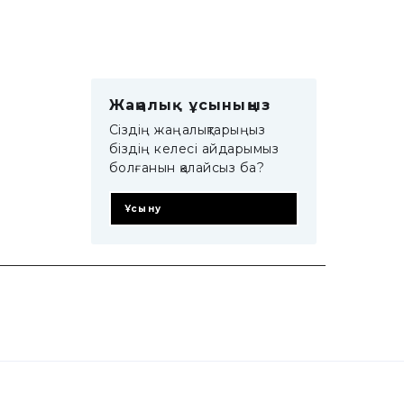
Жаңалық ұсыныңыз
Сіздің жаңалықтарыңыз
біздің келесі айдарымыз
болғанын қалайсыз ба?
Ұсыну