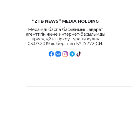
“ZTB NEWS” MEDIA HOLDING
Мерзімді баспа басылымын, ақпарат
агенттігін және интернет-басылымды
тіркеу, қайта тіркеу туралы куәлік
03.07.2019 ж. берілген № 17772-СИ.