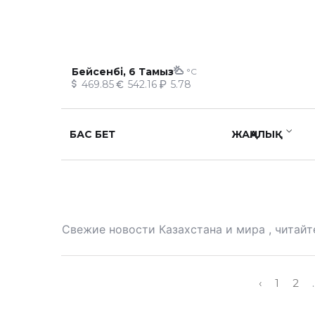
Бейсенбі, 6 Тамыз
°C
469.85
542.16
5.78
БАС БЕТ
ЖАҢАЛЫҚ
Свежие новости Казахстана и мира , читайт
‹
1
2
.