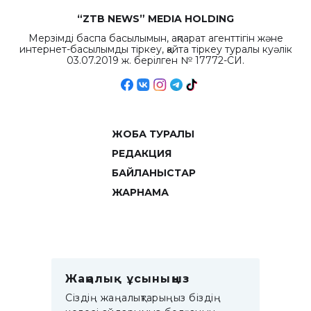
“ZTB NEWS” MEDIA HOLDING
Мерзімді баспа басылымын, ақпарат агенттігін және
интернет-басылымды тіркеу, қайта тіркеу туралы куәлік
03.07.2019 ж. берілген № 17772-СИ.
ЖОБА ТУРАЛЫ
РЕДАКЦИЯ
БАЙЛАНЫСТАР
ЖАРНАМА
Жаңалық ұсыныңыз
Сіздің жаңалықтарыңыз біздің