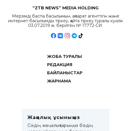
“ZTB NEWS” MEDIA HOLDING
Мерзімді баспа басылымын, ақпарат агенттігін және
интернет-басылымды тіркеу, қайта тіркеу туралы куәлік
03.07.2019 ж. берілген № 17772-СИ.
ЖОБА ТУРАЛЫ
РЕДАКЦИЯ
БАЙЛАНЫСТАР
ЖАРНАМА
Жаңалық ұсыныңыз
Сіздің жаңалықтарыңыз біздің