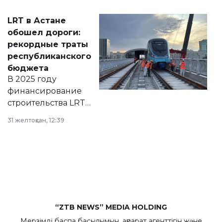
2028 годы.
Соответствующий
LRT в Астане
документ
обошел дороги:
появился в базе
рекордные траты
нормативных
республиканского
правовых актов и
бюджета
на сайте маслихат
В 2025 году
города.
финансирование
строительства LRT
в Астане из
31 желтоқсан, 12:39
республиканского
бюджета достигло
рекордных
объемов.
“ZTB NEWS” MEDIA HOLDING
Мерзімді баспа басылымын, ақпарат агенттігін және