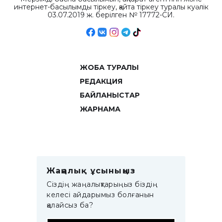
интернет-басылымды тіркеу, қайта тіркеу туралы куәлік
03.07.2019 ж. берілген № 17772-СИ.
ЖОБА ТУРАЛЫ
РЕДАКЦИЯ
БАЙЛАНЫСТАР
ЖАРНАМА
Жаңалық ұсыныңыз
Сіздің жаңалықтарыңыз біздің
келесі айдарымыз болғанын
қалайсыз ба?