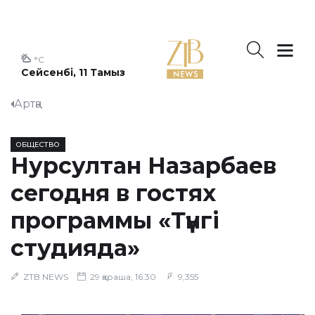
°C
Сейсенбі, 11 Тамыз
Артқа
ОБЩЕСТВО
Нурсултан Назарбаев
сегодня в гостях
программы «Түнгі
студияда»
ZTB NEWS
29 қараша, 16:30
9,355