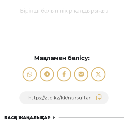
Бірінші болып пікір қалдырыңыз
Мақаламен бөлісу:
БАСҚА ЖАҢАЛЫҚТАР