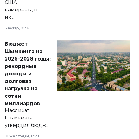
США
намерены, по
их
утверждению,
5 қаңтар, 9:36
принести
свободу
Бюджет
народу
Шымкента на
Венесуэлы.
2026–2028 годы:
рекордные
доходы и
долговая
нагрузка на
сотни
миллиардов
Маслихат
Шымкента
утвердил бюджет
города на 2026–
31 желтоқсан, 13:41