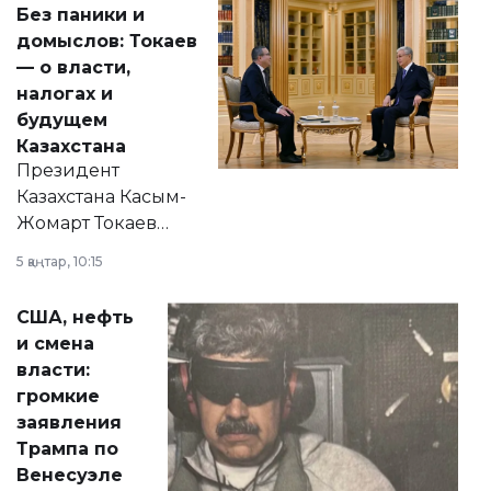
Без паники и
домыслов: Токаев
— о власти,
налогах и
будущем
Казахстана
Президент
Казахстана Касым-
Жомарт Токаев
прокомментировал
5 қаңтар, 10:15
сразу несколько
актуальных тем —
США, нефть
от слухов о
и смена
политических
власти:
реформах до
громкие
вопросов армии,
заявления
экономики и
Трампа по
личного здоровья.
Венесуэле