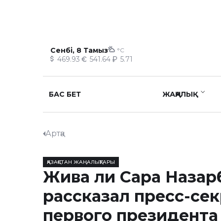
Сенбі, 8 Тамыз
°C
469.93
541.64
5.71
БАС БЕТ
ЖАҢАЛЫҚ
Артқа
ҚАЗАҚСТАН ЖАҢАЛЫҚТАРЫ
Жива ли Сара Назар
рассказал пресс-се
первого президента