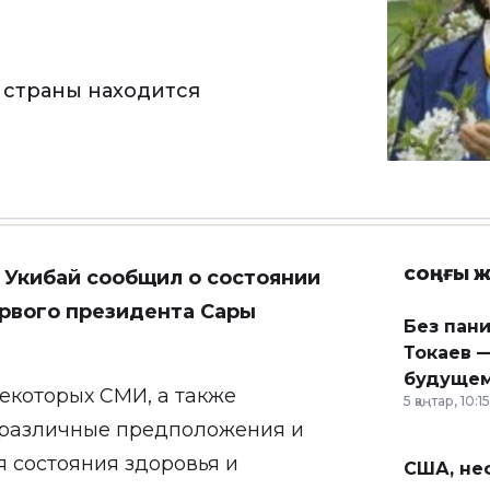
 страны находится
СОҢҒЫ Ж
с Укибай
сообщил
о состоянии
рвого президента Сары
Без пан
Токаев —
будущем
некоторых СМИ, а также
5 қаңтар, 10:15
 различные предположения и
 состояния здоровья и
США, неф