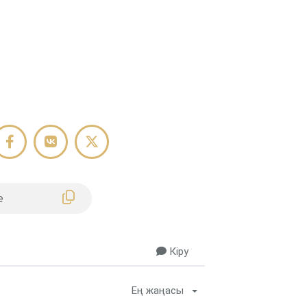
Кіру
Ең жаңасы