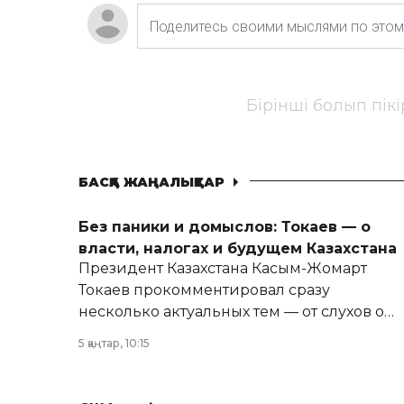
Бірінші болып пік
БАСҚА ЖАҢАЛЫҚТАР
Без паники и домыслов: Токаев — о
власти, налогах и будущем Казахстана
Президент Казахстана Касым-Жомарт
Токаев прокомментировал сразу
несколько актуальных тем — от слухов о
политических реформах до вопросов
5 қаңтар, 10:15
армии, экономики и личного здоровья.