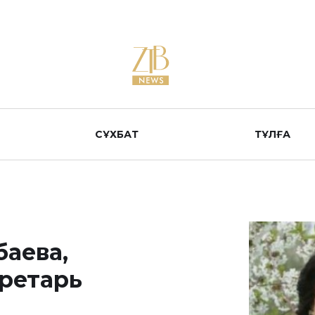
СҰХБАТ
ТҰЛҒА
баева,
кретарь