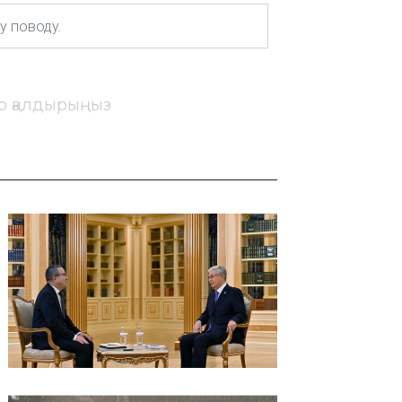
ір қалдырыңыз