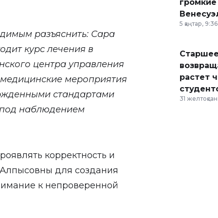
громкие
Венесуэ
5 қаңтар, 9:36
одимым разъяснить: Сара
одит курс лечения в
Старшее
нского центра управления
возвраща
растет 
е медицинские мероприятия
студент
ержденными стандартами
31 желтоқсан,
 под наблюдением
роявлять корректность и
 Алпысовны для создания
нимание к непроверенной