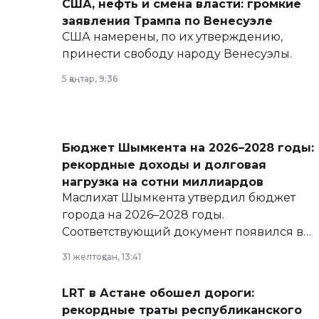
США, нефть и смена власти: громкие
заявления Трампа по Венесуэле
США намерены, по их утверждению,
принести свободу народу Венесуэлы.
5 қаңтар, 9:36
Бюджет Шымкента на 2026–2028 годы:
рекордные доходы и долговая
нагрузка на сотни миллиардов
Маслихат Шымкента утвердил бюджет
города на 2026–2028 годы.
Соответствующий документ появился в
базе нормативных правовых актов и на
31 желтоқсан, 13:41
сайте маслихат города.
LRT в Астане обошел дороги:
рекордные траты республиканского