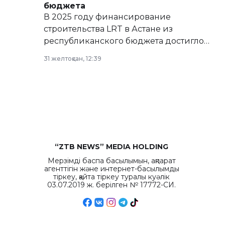
бюджета
В 2025 году финансирование
строительства LRT в Астане из
республиканского бюджета достигло
рекордных объемов.
31 желтоқсан, 12:39
“ZTB NEWS” MEDIA HOLDING
Мерзімді баспа басылымын, ақпарат
агенттігін және интернет-басылымды
тіркеу, қайта тіркеу туралы куәлік
03.07.2019 ж. берілген № 17772-СИ.