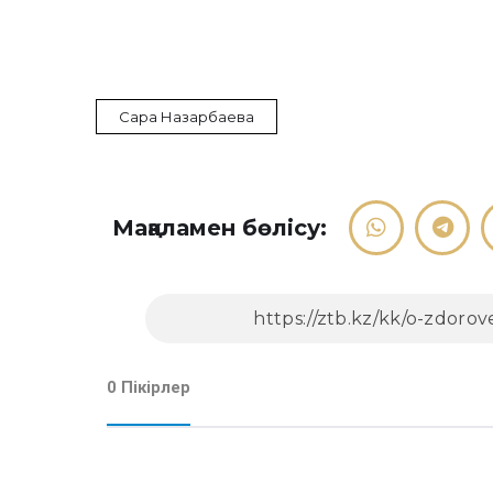
Сара Назарбаева
Мақаламен бөлісу:
0 Пікірлер