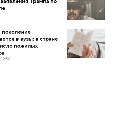
 заявления Трампа по
ле
 поколение
ется в вузы: в стране
число пожилых
ов
 12:50