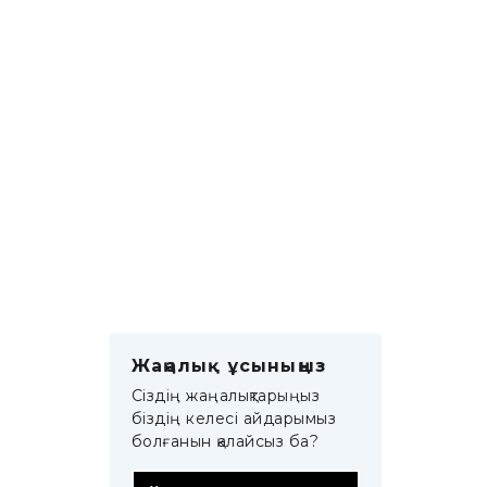
Жаңалық ұсыныңыз
Сіздің жаңалықтарыңыз
біздің келесі айдарымыз
болғанын қалайсыз ба?