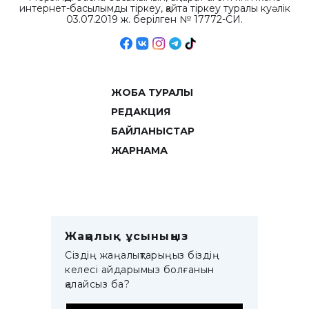
интернет-басылымды тіркеу, қайта тіркеу туралы куәлік
03.07.2019 ж. берілген № 17772-СИ.
ЖОБА ТУРАЛЫ
РЕДАКЦИЯ
БАЙЛАНЫСТАР
ЖАРНАМА
Жаңалық ұсыныңыз
Сіздің жаңалықтарыңыз біздің
келесі айдарымыз болғанын
қалайсыз ба?