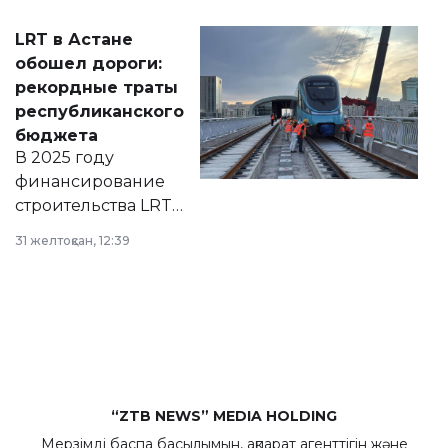
2028 годы.
Соответствующий
LRT в Астане
документ
обошел дороги:
появился в базе
рекордные траты
нормативных
республиканского
правовых актов и
бюджета
на сайте маслихат
В 2025 году
города.
финансирование
строительства LRT
в Астане из
31 желтоқсан, 12:39
республиканского
бюджета достигло
рекордных
объемов.
“ZTB NEWS” MEDIA HOLDING
Мерзімді баспа басылымын, ақпарат агенттігін және