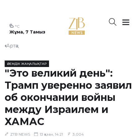
°C
Жұма, 7 Тамыз
Артқа
ӘЛЕМДІК ЖАҢАЛЫҚТАР
"Это великий день":
Трамп уверенно заявил
об окончании войны
между Израилем и
ХАМАС
ZTB NEWS
13 қазан, 14:21
3,004