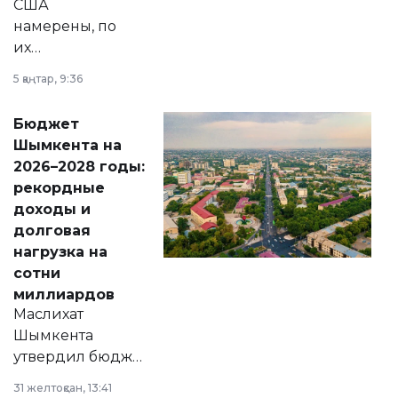
США
намерены, по
их
утверждению,
5 қаңтар, 9:36
принести
свободу
Бюджет
народу
Шымкента на
Венесуэлы.
2026–2028 годы:
рекордные
доходы и
долговая
нагрузка на
сотни
миллиардов
Маслихат
Шымкента
утвердил бюджет
города на 2026–
31 желтоқсан, 13:41