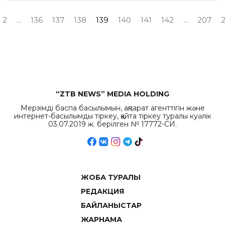
2
...
136
137
138
139
140
141
142
...
207
“ZTB NEWS” MEDIA HOLDING
Мерзімді баспа басылымын, ақпарат агенттігін және
интернет-басылымды тіркеу, қайта тіркеу туралы куәлік
03.07.2019 ж. берілген № 17772-СИ.
ЖОБА ТУРАЛЫ
РЕДАКЦИЯ
БАЙЛАНЫСТАР
ЖАРНАМА