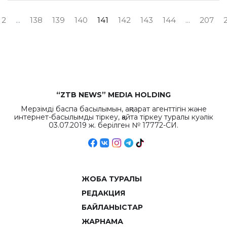
2
...
138
139
140
141
142
143
144
...
207
“ZTB NEWS” MEDIA HOLDING
Мерзімді баспа басылымын, ақпарат агенттігін және
интернет-басылымды тіркеу, қайта тіркеу туралы куәлік
03.07.2019 ж. берілген № 17772-СИ.
ЖОБА ТУРАЛЫ
РЕДАКЦИЯ
БАЙЛАНЫСТАР
ЖАРНАМА