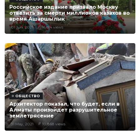
Российское издание призвало Москву
ответить за смерти миллионов казахов во
время Ашаршылык
01 Jun, 2021
16,614 views
ОБЩЕСТВО
Архитектор показал, что будет, если в
Алматы произойдет разрушительное
землетрясение
31 May, 2021
10,868 views