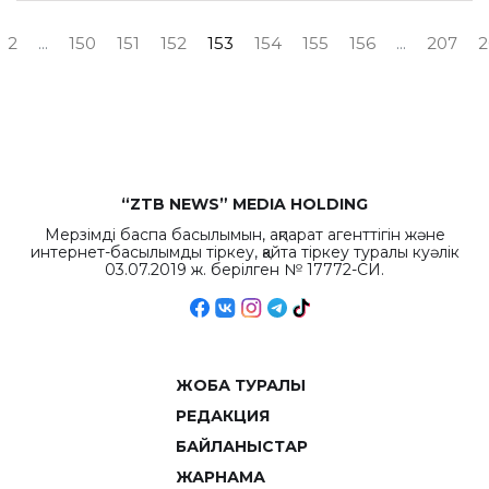
2
...
150
151
152
153
154
155
156
...
207
2
“ZTB NEWS” MEDIA HOLDING
Мерзімді баспа басылымын, ақпарат агенттігін және
интернет-басылымды тіркеу, қайта тіркеу туралы куәлік
03.07.2019 ж. берілген № 17772-СИ.
ЖОБА ТУРАЛЫ
РЕДАКЦИЯ
БАЙЛАНЫСТАР
ЖАРНАМА