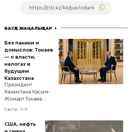
БАСҚА ЖАҢАЛЫҚТАР
Без паники и
домыслов: Токаев
— о власти,
налогах и
будущем
Казахстана
Президент
Казахстана Касым-
Жомарт Токаев
прокомментировал
5 қаңтар, 10:15
сразу несколько
актуальных тем —
США, нефть
от слухов о
и смена