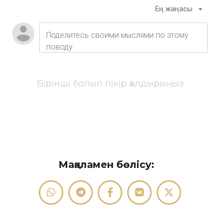
Ең жаңасы
Бірінші болып пікір қалдырыңыз
Мақаламен бөлісу: