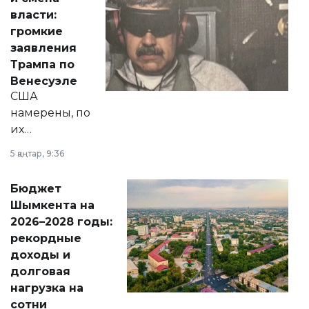
политических
власти:
реформах до
громкие
вопросов армии,
заявления
экономики и
Трампа по
личного здоровья.
Венесуэле
США
намерены, по
их
утверждению,
5 қаңтар, 9:36
принести
свободу
Бюджет
народу
Шымкента на
Венесуэлы.
2026–2028 годы:
рекордные
доходы и
долговая
нагрузка на
сотни