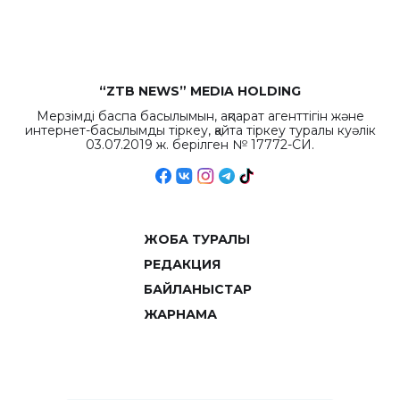
объемов.
“ZTB NEWS” MEDIA HOLDING
Мерзімді баспа басылымын, ақпарат агенттігін және
интернет-басылымды тіркеу, қайта тіркеу туралы куәлік
03.07.2019 ж. берілген № 17772-СИ.
ЖОБА ТУРАЛЫ
РЕДАКЦИЯ
БАЙЛАНЫСТАР
ЖАРНАМА