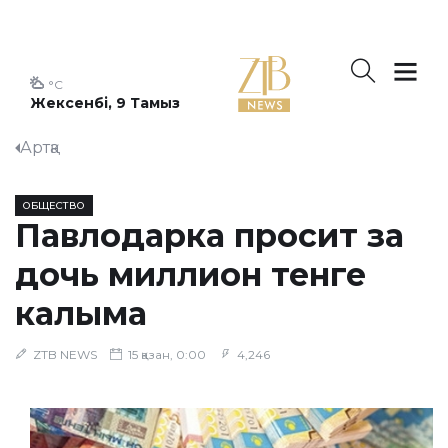
°C
Жексенбі, 9 Тамыз
Артқа
ОБЩЕСТВО
Павлодарка просит за
дочь миллион тенге
калыма
ZTB NEWS
15 қазан, 0:00
4,246