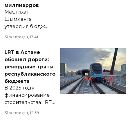
миллиардов
Маслихат
Шымкента
утвердил бюджет
города на 2026–
31 желтоқсан, 13:41
2028 годы.
Соответствующий
LRT в Астане
документ
обошел дороги:
появился в базе
рекордные траты
нормативных
республиканского
правовых актов и
бюджета
на сайте маслихат
В 2025 году
города.
финансирование
строительства LRT
в Астане из
31 желтоқсан, 12:39
республиканского
бюджета достигло
рекордных