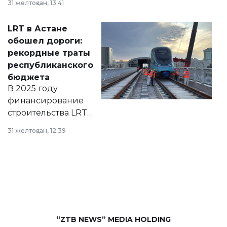
31 желтоқсан, 13:41
2028 годы.
Соответствующий
LRT в Астане
документ
обошел дороги:
появился в базе
рекордные траты
нормативных
республиканского
правовых актов и
бюджета
на сайте маслихат
В 2025 году
города.
финансирование
строительства LRT
в Астане из
31 желтоқсан, 12:39
республиканского
бюджета достигло
рекордных
объемов.
“ZTB NEWS” MEDIA HOLDING