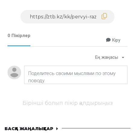
0 Пікірлер
Кіру
Ең жаңасы
Бірінші болып пікір қалдырыңыз
БАСҚА ЖАҢАЛЫҚТАР