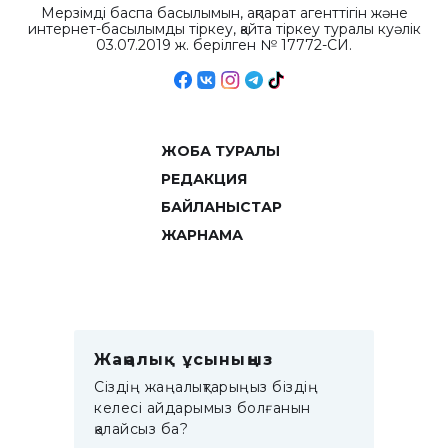
Мерзімді баспа басылымын, ақпарат агенттігін және
интернет-басылымды тіркеу, қайта тіркеу туралы куәлік
03.07.2019 ж. берілген № 17772-СИ.
ЖОБА ТУРАЛЫ
РЕДАКЦИЯ
БАЙЛАНЫСТАР
ЖАРНАМА
Жаңалық ұсыныңыз
Сіздің жаңалықтарыңыз біздің
келесі айдарымыз болғанын
қалайсыз ба?