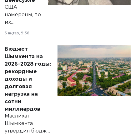
Венесуэле
США
намерены, по
их
утверждению,
5 қаңтар, 9:36
принести
свободу
Бюджет
народу
Шымкента на
Венесуэлы.
2026–2028 годы:
рекордные
доходы и
долговая
нагрузка на
сотни
миллиардов
Маслихат
Шымкента
утвердил бюджет
города на 2026–