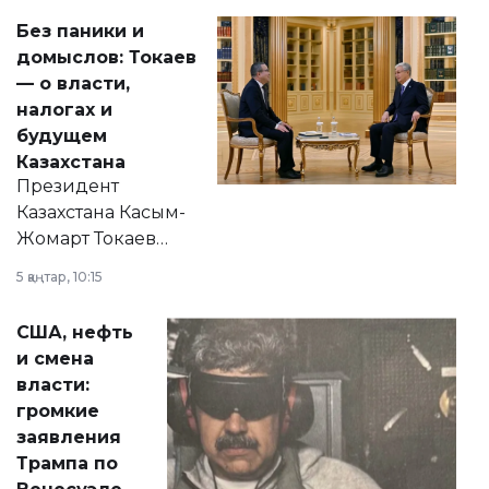
Без паники и
домыслов: Токаев
— о власти,
налогах и
будущем
Казахстана
Президент
Казахстана Касым-
Жомарт Токаев
прокомментировал
5 қаңтар, 10:15
сразу несколько
актуальных тем —
США, нефть
от слухов о
и смена
политических
власти:
реформах до
громкие
вопросов армии,
заявления
экономики и
Трампа по
личного здоровья.