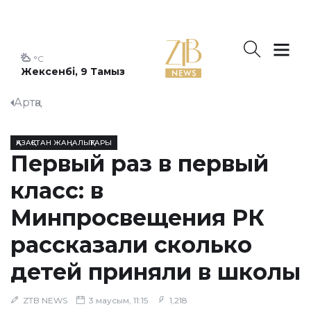
°C
Жексенбі, 9 Тамыз
Артқа
ҚАЗАҚСТАН ЖАҢАЛЫҚТАРЫ
Первый раз в первый
класс: в
Минпросвещения РК
рассказали сколько
детей приняли в школы
ZTB NEWS
3 маусым, 11:15
1,218