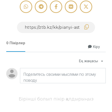
0 Пікірлер
Кіру
Ең жаңасы
Бірінші болып пікір қалдырыңыз