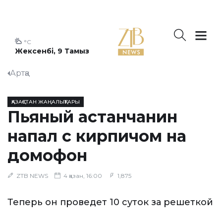
°C
Жексенбі, 9 Тамыз
Артқа
ҚАЗАҚСТАН ЖАҢАЛЫҚТАРЫ
Пьяный астанчанин
напал с кирпичом на
домофон
ZTB NEWS
4 қазан, 16:00
1,875
Теперь он проведет 10 суток за решеткой