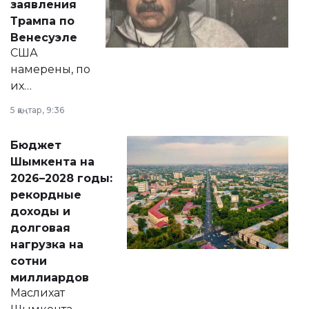
заявления
экономики и
Трампа по
личного здоровья.
Венесуэле
США
намерены, по
их
утверждению,
5 қаңтар, 9:36
принести
свободу
Бюджет
народу
Шымкента на
Венесуэлы.
2026–2028 годы:
рекордные
доходы и
долговая
нагрузка на
сотни
миллиардов
Маслихат