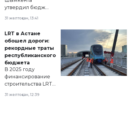
Шымкента
утвердил бюджет
города на 2026–
31 желтоқсан, 13:41
2028 годы.
Соответствующий
LRT в Астане
документ
обошел дороги:
появился в базе
рекордные траты
нормативных
республиканского
правовых актов и
бюджета
на сайте маслихат
В 2025 году
города.
финансирование
строительства LRT
в Астане из
31 желтоқсан, 12:39
республиканского
бюджета достигло
рекордных
объемов.