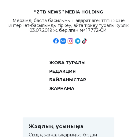
“ZTB NEWS” MEDIA HOLDING
Мерзімді баспа басылымын, ақпарат агенттігін және
интернет-басылымды тіркеу, қайта тіркеу туралы куәлік
03.07.2019 ж. берілген № 17772-СИ.
ЖОБА ТУРАЛЫ
РЕДАКЦИЯ
БАЙЛАНЫСТАР
ЖАРНАМА
Жаңалық ұсыныңыз
Сіздің жаңалықтарыңыз біздің