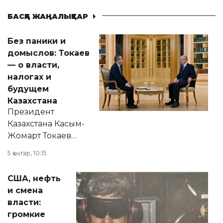
БАСҚА ЖАҢАЛЫҚТАР
Без паники и
домыслов: Токаев
— о власти,
налогах и
будущем
Казахстана
Президент
Казахстана Касым-
Жомарт Токаев
прокомментировал
5 қаңтар, 10:15
сразу несколько
актуальных тем —
США, нефть
от слухов о
и смена
политических
власти:
реформах до
громкие
вопросов армии,