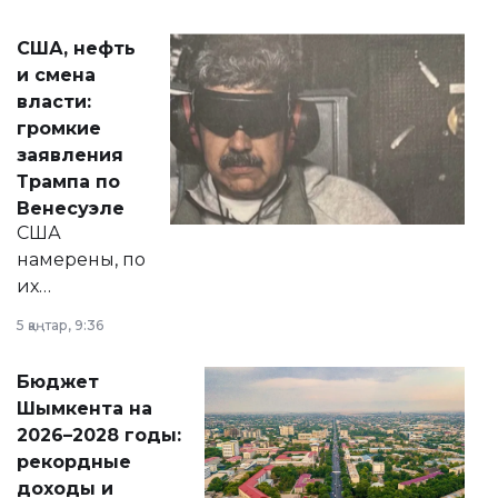
сразу несколько
актуальных тем —
США, нефть
от слухов о
и смена
политических
власти:
реформах до
громкие
вопросов армии,
заявления
экономики и
Трампа по
личного здоровья.
Венесуэле
США
намерены, по
их
утверждению,
5 қаңтар, 9:36
принести
свободу
Бюджет
народу
Шымкента на
Венесуэлы.
2026–2028 годы:
рекордные
доходы и