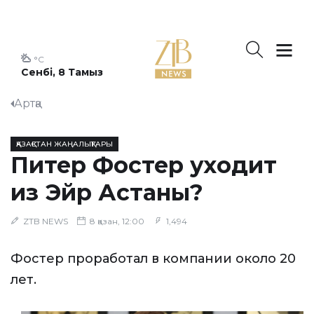
°C
Сенбі, 8 Тамыз
Артқа
ҚАЗАҚСТАН ЖАҢАЛЫҚТАРЫ
Питер Фостер уходит
из Эйр Астаны?
ZTB NEWS
8 қазан, 12:00
1,494
Фостер проработал в компании около 20
лет.