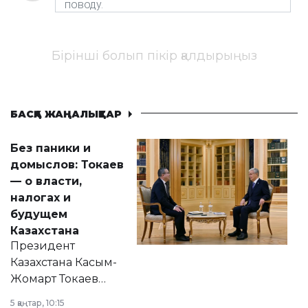
Бірінші болып пікір қалдырыңыз
БАСҚА ЖАҢАЛЫҚТАР
Без паники и
домыслов: Токаев
— о власти,
налогах и
будущем
Казахстана
Президент
Казахстана Касым-
Жомарт Токаев
прокомментировал
5 қаңтар, 10:15