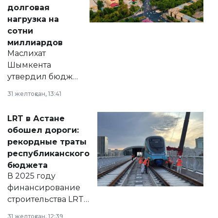
долговая
нагрузка на
сотни
миллиардов
Маслихат
Шымкента
утвердил бюджет
города на 2026–
31 желтоқсан, 13:41
2028 годы.
Соответствующий
LRT в Астане
документ
обошел дороги:
появился в базе
рекордные траты
нормативных
республиканского
правовых актов и
бюджета
на сайте маслихат
В 2025 году
города.
финансирование
строительства LRT
в Астане из
31 желтоқсан, 12:39