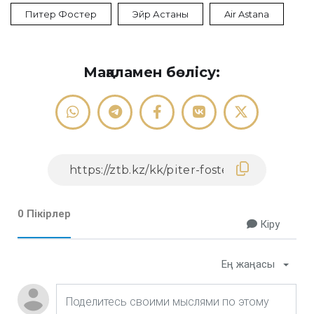
Питер Фостер
Эйр Астаны
Air Astana
Мақаламен бөлісу:
0 Пікірлер
Кіру
Ең жаңасы