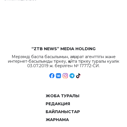
республиканского
бюджета достигло
рекордных
объемов.
“ZTB NEWS” MEDIA HOLDING
Мерзімді баспа басылымын, ақпарат агенттігін және
интернет-басылымды тіркеу, қайта тіркеу туралы куәлік
03.07.2019 ж. берілген № 17772-СИ.
ЖОБА ТУРАЛЫ
РЕДАКЦИЯ
БАЙЛАНЫСТАР
ЖАРНАМА