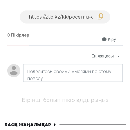
0 Пікірлер
Кіру
Ең жаңасы
Бірінші болып пікір қалдырыңыз
БАСҚА ЖАҢАЛЫҚТАР