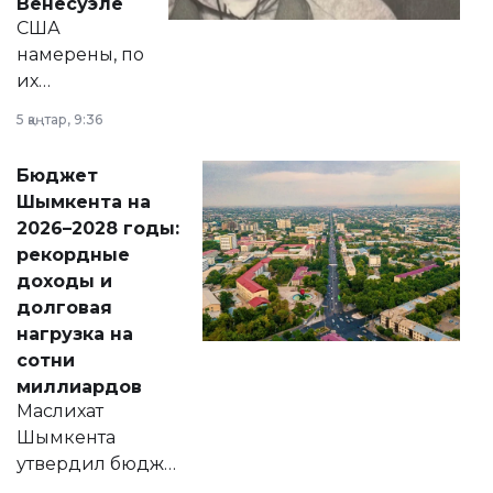
Венесуэле
США
намерены, по
их
утверждению,
5 қаңтар, 9:36
принести
свободу
Бюджет
народу
Шымкента на
Венесуэлы.
2026–2028 годы:
рекордные
доходы и
долговая
нагрузка на
сотни
миллиардов
Маслихат
Шымкента
утвердил бюджет
города на 2026–