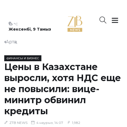
°C
Жексенбі, 9 Тамыз
Артқа
ФИНАНСЫ И БИЗНЕС
Цены в Казахстане
выросли, хотя НДС еще
не повысили: вице-
минитр обвинил
кредиты
ZTB NEWS
4 наурыз, 14:07
1,982