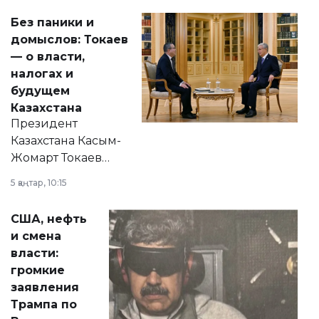
Без паники и
домыслов: Токаев
— о власти,
налогах и
будущем
Казахстана
Президент
Казахстана Касым-
Жомарт Токаев
прокомментировал
5 қаңтар, 10:15
сразу несколько
актуальных тем —
США, нефть
от слухов о
и смена
политических
власти:
реформах до
громкие
вопросов армии,
заявления
экономики и
Трампа по
личного здоровья.