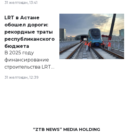
31 желтоқсан, 13:41
2028 годы.
Соответствующий
LRT в Астане
документ
обошел дороги:
появился в базе
рекордные траты
нормативных
республиканского
правовых актов и
бюджета
на сайте маслихат
В 2025 году
города.
финансирование
строительства LRT
в Астане из
31 желтоқсан, 12:39
республиканского
бюджета достигло
рекордных
объемов.
“ZTB NEWS” MEDIA HOLDING