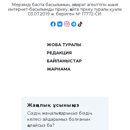
Мерзімді баспа басылымын, ақпарат агенттігін және
интернет-басылымды тіркеу, қайта тіркеу туралы куәлік
03.07.2019 ж. берілген № 17772-СИ.
ЖОБА ТУРАЛЫ
РЕДАКЦИЯ
БАЙЛАНЫСТАР
ЖАРНАМА
Жаңалық ұсыныңыз
Сіздің жаңалықтарыңыз біздің
келесі айдарымыз болғанын
қалайсыз ба?