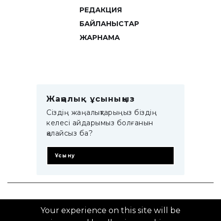
РЕДАКЦИЯ
БАЙЛАНЫСТАР
ЖАРНАМА
Жаңалық ұсыныңыз
Сіздің жаңалықтарыңыз біздің
келесі айдарымыз болғанын
қалайсыз ба?
Ұсыну
© 2014–2025 ZTB.KZ
Your experience on this site will be