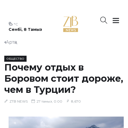
°C
Сенбі, 8 Тамыз
Артқа
ОБЩЕСТВО
Почему отдых в
Боровом стоит дороже,
чем в Турции?
ZTB NEWS
27 тамыз, 0:00
8,670