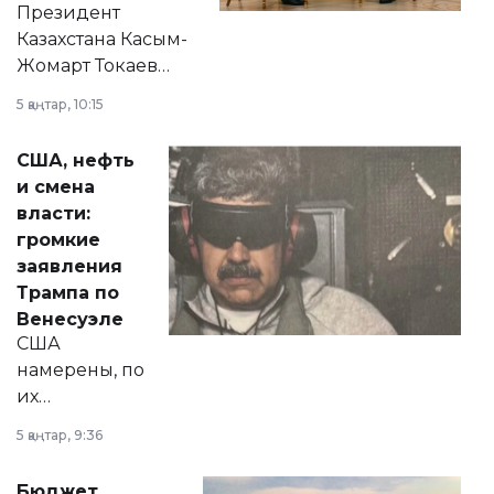
Президент
Казахстана Касым-
Жомарт Токаев
прокомментировал
5 қаңтар, 10:15
сразу несколько
актуальных тем —
США, нефть
от слухов о
и смена
политических
власти:
реформах до
громкие
вопросов армии,
заявления
экономики и
Трампа по
личного здоровья.
Венесуэле
США
намерены, по
их
утверждению,
5 қаңтар, 9:36
принести
свободу
Бюджет