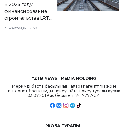
на сайте маслихат
В 2025 году
города.
финансирование
строительства LRT
в Астане из
31 желтоқсан, 12:39
республиканского
бюджета достигло
рекордных
объемов.
“ZTB NEWS” MEDIA HOLDING
Мерзімді баспа басылымын, ақпарат агенттігін және
интернет-басылымды тіркеу, қайта тіркеу туралы куәлік
03.07.2019 ж. берілген № 17772-СИ.
ЖОБА ТУРАЛЫ