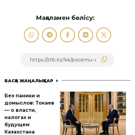
Мақаламен бөлісу:
БАСҚА ЖАҢАЛЫҚТАР
Без паники и
домыслов: Токаев
— о власти,
налогах и
будущем
Казахстана