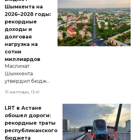
народу
Шымкента на
Венесуэлы.
2026–2028 годы:
рекордные
доходы и
долговая
нагрузка на
сотни
миллиардов
Маслихат
Шымкента
утвердил бюджет
города на 2026–
31 желтоқсан, 13:41
2028 годы.
Соответствующий
LRT в Астане
документ
обошел дороги:
появился в базе
рекордные траты
нормативных
республиканского
правовых актов и
бюджета