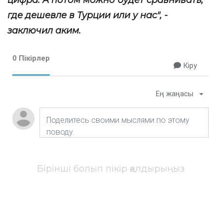
цифра. А потом можно будет сравнивать,
где дешевле в Турции или у нас", -
заключил аким.
0 Пікірлер
Кіру
Ең жаңасы
Бірінші болып пікір қалдырыңыз