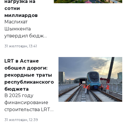
нагрузка на
сотни
миллиардов
Маслихат
Шымкента
утвердил бюджет
города на 2026–
31 желтоқсан, 13:41
2028 годы.
Соответствующий
LRT в Астане
документ
обошел дороги:
появился в базе
рекордные траты
нормативных
республиканского
правовых актов и
бюджета
на сайте маслихат
В 2025 году
города.
финансирование
строительства LRT
в Астане из
31 желтоқсан, 12:39
республиканского
бюджета достигло