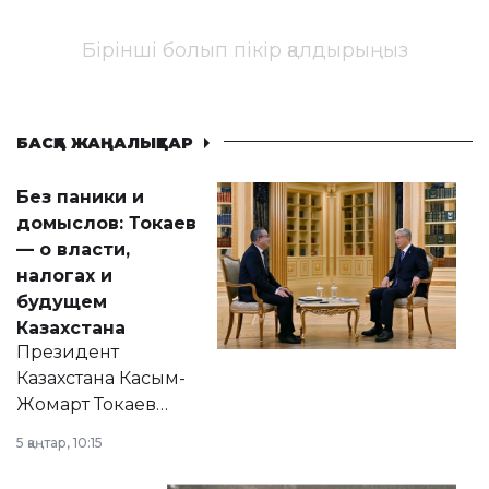
Бірінші болып пікір қалдырыңыз
БАСҚА ЖАҢАЛЫҚТАР
Без паники и
домыслов: Токаев
— о власти,
налогах и
будущем
Казахстана
Президент
Казахстана Касым-
Жомарт Токаев
прокомментировал
5 қаңтар, 10:15
сразу несколько
актуальных тем —