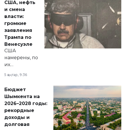
США, нефть
от слухов о
и смена
политических
власти:
реформах до
громкие
вопросов армии,
заявления
экономики и
Трампа по
личного здоровья.
Венесуэле
США
намерены, по
их
утверждению,
5 қаңтар, 9:36
принести
свободу
Бюджет
народу
Шымкента на
Венесуэлы.
2026–2028 годы:
рекордные
доходы и
долговая