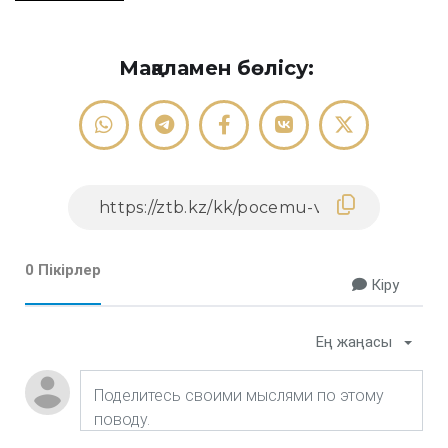
Мақаламен бөлісу:
0 Пікірлер
Кіру
Ең жаңасы