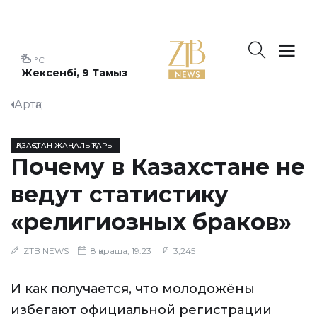
°C
Жексенбі, 9 Тамыз
Артқа
ҚАЗАҚСТАН ЖАҢАЛЫҚТАРЫ
Почему в Казахстане не
ведут статистику
«религиозных браков»
ZTB NEWS
8 қараша, 19:23
3,245
И как получается, что молодожёны
избегают официальной регистрации