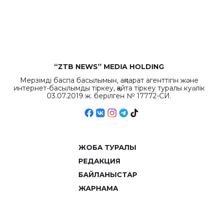
рекордных
объемов.
“ZTB NEWS” MEDIA HOLDING
Мерзімді баспа басылымын, ақпарат агенттігін және
интернет-басылымды тіркеу, қайта тіркеу туралы куәлік
03.07.2019 ж. берілген № 17772-СИ.
ЖОБА ТУРАЛЫ
РЕДАКЦИЯ
БАЙЛАНЫСТАР
ЖАРНАМА