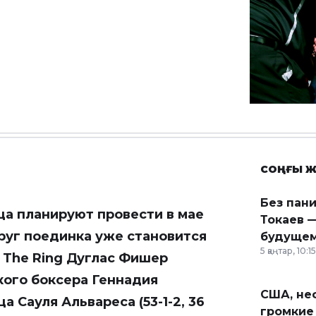
СОҢҒЫ Ж
Без пан
ца планируют провести в мае
Токаев —
руг поединка уже становится
будущем
5 қаңтар, 10:15
 The Ring Дуглас Фишер
ского боксера Геннадия
США, неф
ца Сауля Альвареса (53-1-2, 36
громкие