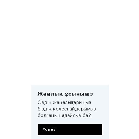
Жаңалық ұсыныңыз
Сіздің жаңалықтарыңыз
біздің келесі айдарымыз
болғанын қалайсыз ба?
Ұсыну