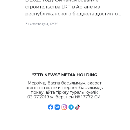
строительства LRT в Астане из
республиканского бюджета достигло
рекордных объемов.
31 желтоқсан, 12:39
“ZTB NEWS” MEDIA HOLDING
Мерзімді баспа басылымын, ақпарат
агенттігін және интернет-басылымды
тіркеу, қайта тіркеу туралы куәлік
03.07.2019 ж. берілген № 17772-СИ.