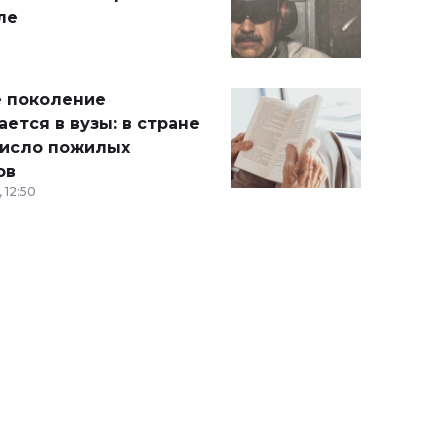
ле
 поколение
ется в вузы: в стране
число пожилых
ов
 12:50