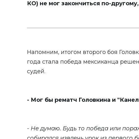
КО) не мог закончиться по-другому
Напомним, итогом второго боя Головк
года стала победа мексиканца реше
судей.
- Мог бы рематч Головкина и "Кане
- Не думаю. Будь то победа или пора
собирался извлечь урок из первого 