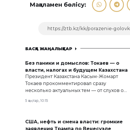
Мақаламен бөлісу:
БАСҚА ЖАҢАЛЫҚТАР
Без паники и домыслов: Токаев — о
власти, налогах и будущем Казахстана
Президент Казахстана Касым-Жомарт
Токаев прокомментировал сразу
несколько актуальных тем — от слухов о
политических реформах до вопросов
5 қаңтар, 10:15
армии, экономики и личного здоровья.
США, нефть и смена власти: громкие
заявления Трампа по Венесуэле