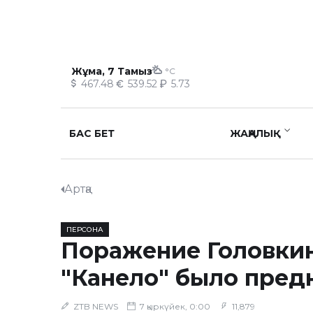
Жұма, 7 Тамыз
°C
467.48
539.52
5.73
БАС БЕТ
ЖАҢАЛЫҚ
Артқа
ПЕРСОНА
Поражение Головкин
"Канело" было пред
ZTB NEWS
7 қыркүйек, 0:00
11,879