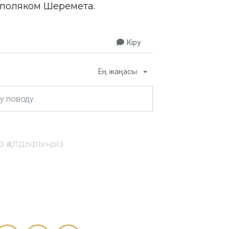
 поляком Шеремета.
Кіру
Ең жаңасы
ір қалдырыңыз