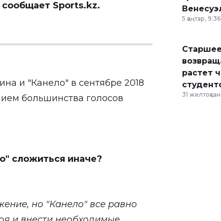
, сообщает
Sports.kz
.
Венесуэ
5 қаңтар, 9:36
Старшее
возвраща
растет 
ина и "Канело" в сентябре 2018
студент
31 желтоқсан,
нием большинства голосов
ло" сложиться иначе?
жение, но "Канело" все равно
боя и внести необходимые