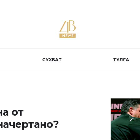
СҰХБАТ
ТҰЛҒА
а от
начертано?