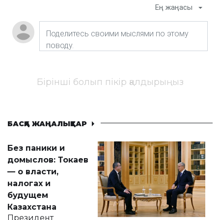
Ең жаңасы
Бірінші болып пікір қалдырыңыз
БАСҚА ЖАҢАЛЫҚТАР
Без паники и
домыслов: Токаев
— о власти,
налогах и
будущем
Казахстана
Президент