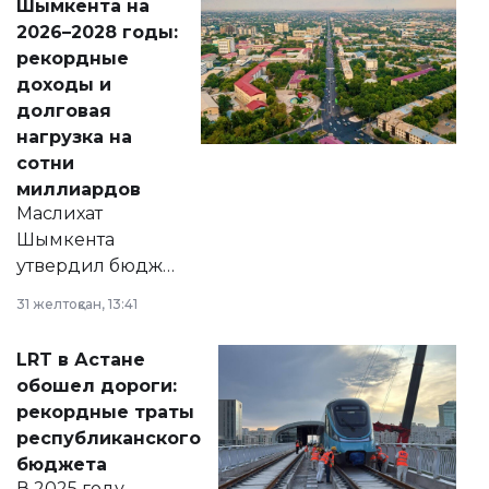
Шымкента на
Венесуэлы.
2026–2028 годы:
рекордные
доходы и
долговая
нагрузка на
сотни
миллиардов
Маслихат
Шымкента
утвердил бюджет
города на 2026–
31 желтоқсан, 13:41
2028 годы.
Соответствующий
LRT в Астане
документ
обошел дороги:
появился в базе
рекордные траты
нормативных
республиканского
правовых актов и
бюджета
на сайте маслихат
В 2025 году