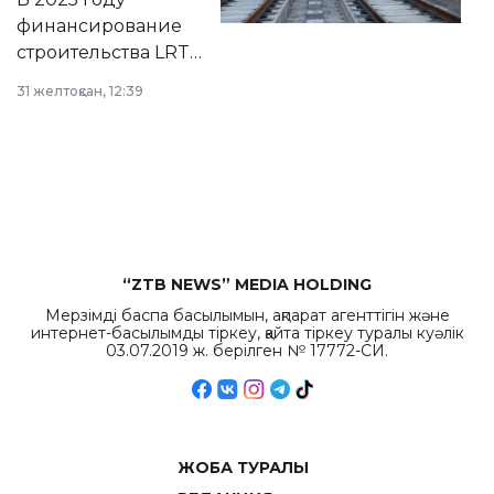
города.
финансирование
строительства LRT
в Астане из
31 желтоқсан, 12:39
республиканского
бюджета достигло
рекордных
объемов.
“ZTB NEWS” MEDIA HOLDING
Мерзімді баспа басылымын, ақпарат агенттігін және
интернет-басылымды тіркеу, қайта тіркеу туралы куәлік
03.07.2019 ж. берілген № 17772-СИ.
ЖОБА ТУРАЛЫ