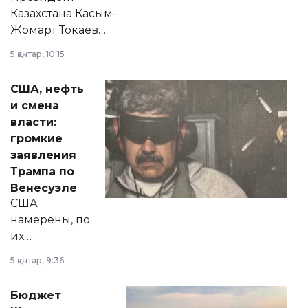
Казахстана Касым-
Жомарт Токаев
прокомментировал
5 қаңтар, 10:15
сразу несколько
актуальных тем —
США, нефть
от слухов о
и смена
политических
власти:
реформах до
громкие
вопросов армии,
заявления
экономики и
Трампа по
личного здоровья.
Венесуэле
США
намерены, по
их
утверждению,
5 қаңтар, 9:36
принести
свободу
Бюджет
народу