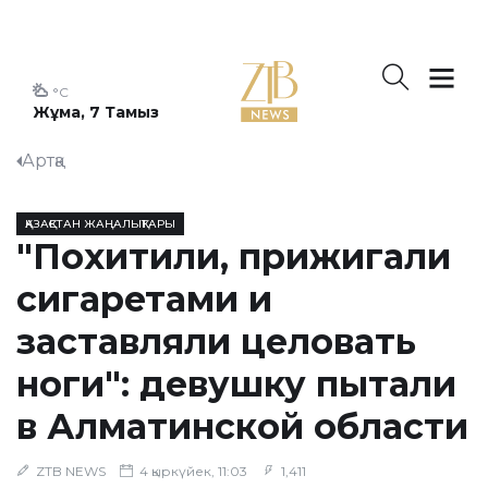
°C
Жұма, 7 Тамыз
Артқа
ҚАЗАҚСТАН ЖАҢАЛЫҚТАРЫ
"Похитили, прижигали
сигаретами и
заставляли целовать
ноги": девушку пытали
в Алматинской области
ZTB NEWS
4 қыркүйек, 11:03
1,411