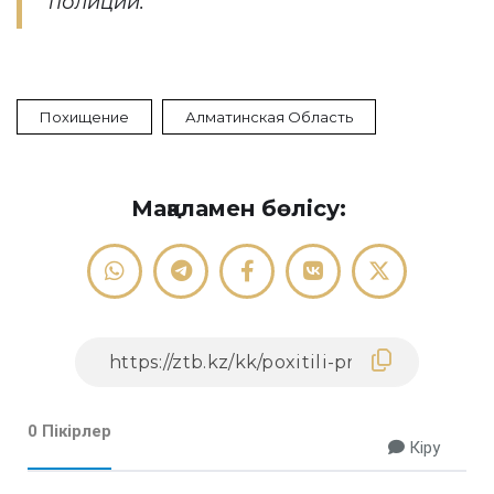
полиции.
Похищение
Алматинская Область
Мақаламен бөлісу:
0 Пікірлер
Кіру