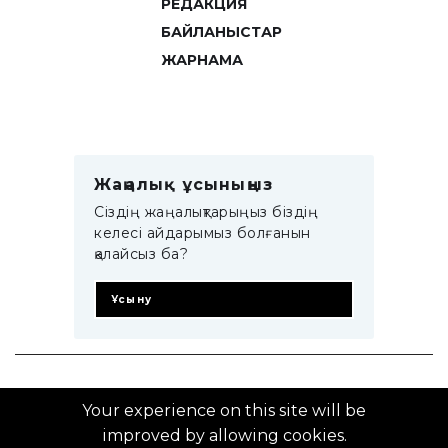
РЕДАКЦИЯ
БАЙЛАНЫСТАР
ЖАРНАМА
Жаңалық ұсыныңыз
Сіздің жаңалықтарыңыз біздің
келесі айдарымыз болғанын
қалайсыз ба?
Ұсыну
© 2014–2025 ZTB.KZ
Your experience on this site will be
improved by allowing cookies.