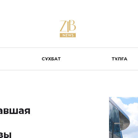
СҰХБАТ
ТҰЛҒА
авшая
зы