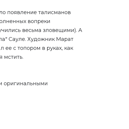
ало появление талисманов
полненных вопреки
чились весьма зловещими). А
ла" Сауле. Художник Марат
 ее с топором в руках, как
 мстить.
ли оригинальными