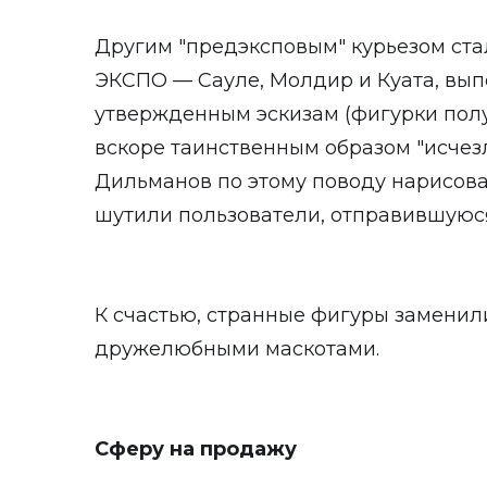
Другим "предэксповым" курьезом ст
ЭКСПО — Сауле, Молдир и Куата, вы
утвержденным эскизам (фигурки полу
вскоре таинственным образом "исчез
Дильманов по этому поводу нарисовал
шутили пользователи, отправившуюся
К счастью, странные фигуры замени
дружелюбными маскотами.
Сферу на продажу