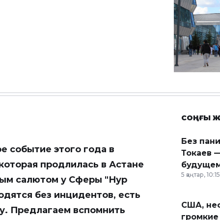
СОҢҒЫ Ж
Без пан
е событие этого года в
Токаев —
 которая продлилась в Астане
будущем
5 қаңтар, 10:15
ным салютом у Сферы "Нур
одятся без инцидентов, есть
США, неф
ку. Предлагаем вспомнить
громкие