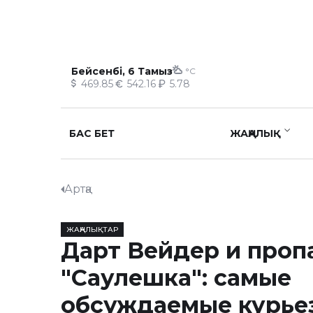
Бейсенбі, 6 Тамыз
°C
469.85
542.16
5.78
БАС БЕТ
ЖАҢАЛЫҚ
Артқа
ЖАҢАЛЫҚТАР
Дарт Вейдер и проп
"Саулешка": самые
обсуждаемые курье