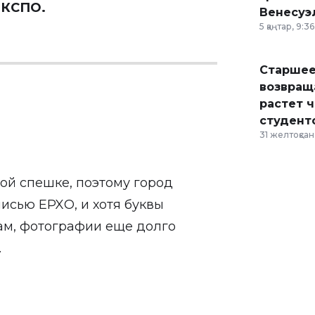
ЭКСПО.
Венесуэ
5 қаңтар, 9:36
Старшее
возвраща
растет 
студент
31 желтоқсан,
ой спешке, поэтому город
исью EPXO, и хотя буквы
ам, фотографии еще долго
.