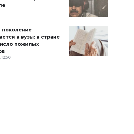
ле
 поколение
ется в вузы: в стране
число пожилых
ов
 12:50