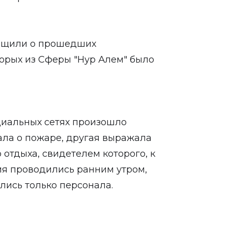
общили о прошедших
торых из Сферы "Нур Алем" было
циальных сетях произошло
ала о пожаре, другая выражала
отдыха, свидетелем которого, к
ния проводились ранним утром,
улись только персонала.