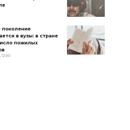
ле
 поколение
ется в вузы: в стране
число пожилых
ов
 12:50