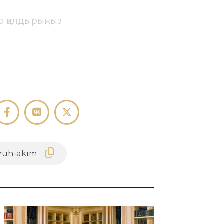
ір қалдырыңыз