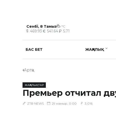
Сенбі, 8 Тамыз
°C
469.93
541.64
5.71
БАС БЕТ
ЖАҢАЛЫҚ
Артқа
ЖАҢАЛЫҚТАР
Премьер отчитал дв
ZTB NEWS
29 мамыр, 0:00
3,016