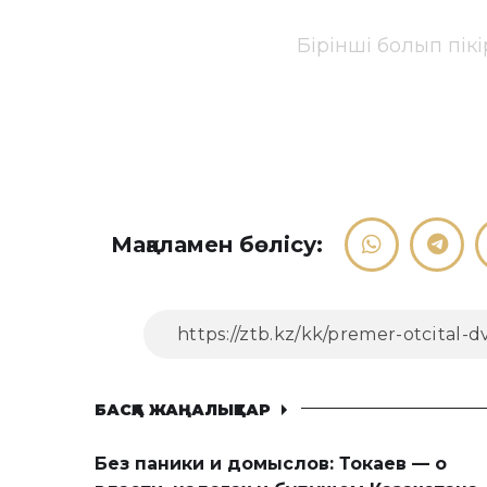
Бірінші болып пік
Мақаламен бөлісу:
БАСҚА ЖАҢАЛЫҚТАР
Без паники и домыслов: Токаев — о