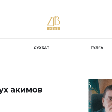
СҰХБАТ
ТҰЛҒА
ух акимов