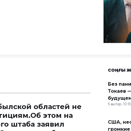
СОҢҒЫ Ж
Без пан
Токаев —
будущем
5 қаңтар, 10:15
ылской областей не
тициям.Об этом на
США, неф
го штаба заявил
громкие