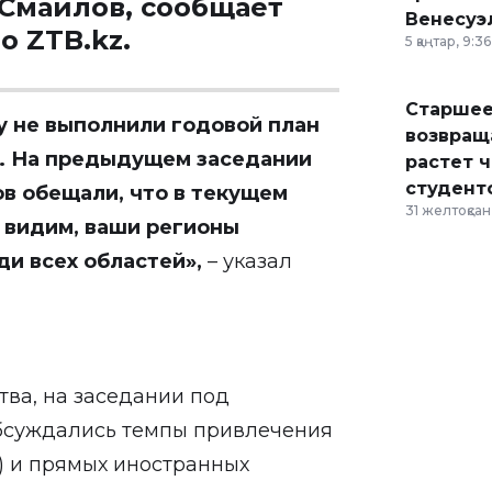
Смаилов, сообщает
Венесуэ
во
ZTB.kz
.
5 қаңтар, 9:36
Старшее
у не выполнили годовой план
возвраща
л. На предыдущем заседании
растет 
студент
в обещали, что в текущем
31 желтоқсан,
ы видим, ваши регионы
ди всех областей
»
,
– указал
ва, на заседании под
бсуждались темпы привлечения
) и прямых иностранных