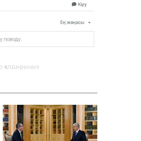
Кіру
Ең жаңасы
ір қалдырыңыз