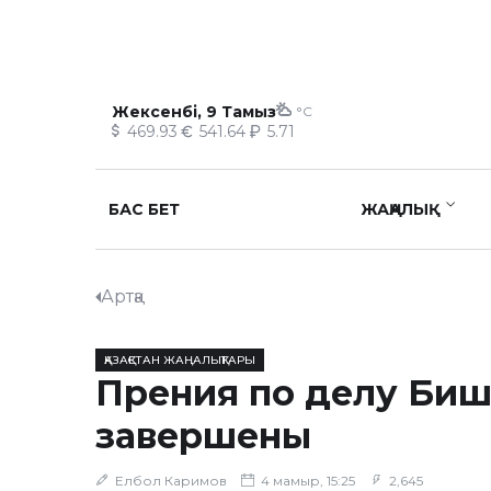
Жексенбі, 9 Тамыз
°C
469.93
541.64
5.71
БАС БЕТ
ЖАҢАЛЫҚ
Артқа
ҚАЗАҚСТАН ЖАҢАЛЫҚТАРЫ
Прения по делу Би
завершены
Елбол Каримов
4 мамыр, 15:25
2,645