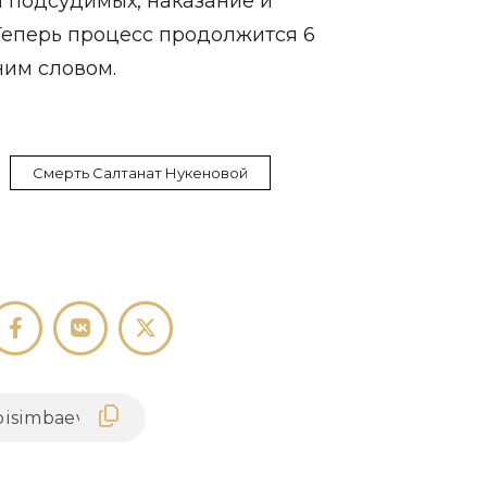
 подсудимых, наказание и
Теперь процесс продолжится 6
ним словом.
Смерть Салтанат Нукеновой