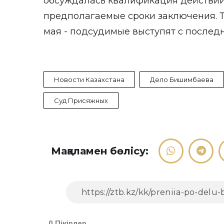
обсуждалась квалификация действий
предполагаемые сроки заключения. 
мая - подсудимые выступят с послед
Новости Казахстана
Дело Бишимбаева
Суд Присяжных
Мақаламен бөлісу:
0 Пікірлер