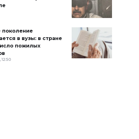
ле
 поколение
ется в вузы: в стране
число пожилых
ов
 12:50