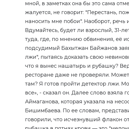
мной, в заметках она бы это сама отм
жалуется, не говорит: "Перестань, по
наносить мне побои". Наоборот, речь 
Вдумайтесь, будет ли взрослый, 31-л
туда, где, по мнению обвинения, её ис
подсудимый Бахытжан Байжанов заяви
лжи", пытаясь доказать свою невиновн
что я вынес нашатырь и рубашку? Вед
ресторане даже не проверяли. Может
там? Я готов пройти детектор лжи. Мо
все», - сказал он. Далее слово взяла
Аймаганова, которая указала на несо
Бишимбаева. По ее словам, представ
говорили, что исчезнувший флакон 
рубашка в пятнах крови — это "мелочи