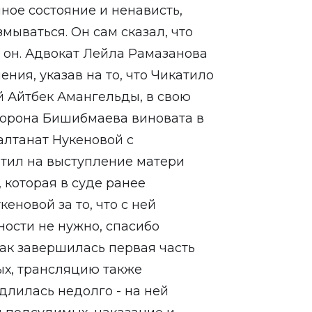
ное состояние и ненависть,
змываться. Он сам сказал, что
ал он. Адвокат Лейла Рамазанова
ния, указав на то, что Чикатило
й Айтбек Амангельды, в свою
сторона Бишибмаева виновата в
алтанат Нукеновой с
тил на выступление матери
которая в суде ранее
новой за то, что с ней
ности не нужно, спасибо
 Так завершилась первая часть
ых, трансляцию также
длилась недолго - на ней