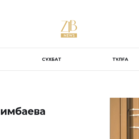
СҰХБАТ
ТҰЛҒА
шимбаева