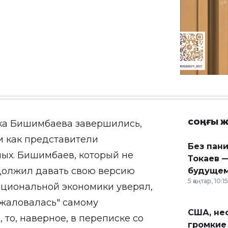
СОҢҒЫ Ж
ка Бишимбаева завершились,
и как представители
Без пан
мых. Бишимбаев, который не
Токаев —
должил давать свою версию
будущем
5 қаңтар, 10:15
ациональной экономики уверял,
 жаловалась" самому
США, неф
 то, наверное, в переписке со
громкие