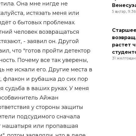
етила. Она мне нигде не
Венесуэ
5 қаңтар, 9:36
жалуйста, истязать меня или
идёт о бытовых проблемах.
Старшее
етний человек возвращаться
возвраща
тязают, - заявил он. Другой
растет 
л, что "готов пройти детектор
студент
31 желтоқсан,
ость. Почему все так уверены,
ь не искали его. Другие места в
, флакон и рубашка до сих пор
я судьба в ваших руках. У меня
 гособвинитель Айжан
ответствия у стороны защиты
ители подсудимого сначала
от нашатыря или пропавшая
", потом заявляли, что в деле