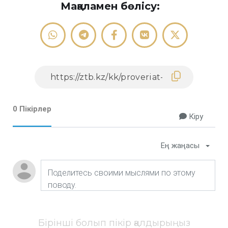
Мақаламен бөлісу:
0 Пікірлер
Кіру
Ең жаңасы
Бірінші болып пікір қалдырыңыз