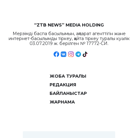
“ZTB NEWS” MEDIA HOLDING
Мерзімді баспа басылымын, ақпарат агенттігін және
интернет-басылымды тіркеу, қайта тіркеу туралы куәлік
03.07.2019 ж. берілген № 17772-СИ.
ЖОБА ТУРАЛЫ
РЕДАКЦИЯ
БАЙЛАНЫСТАР
ЖАРНАМА