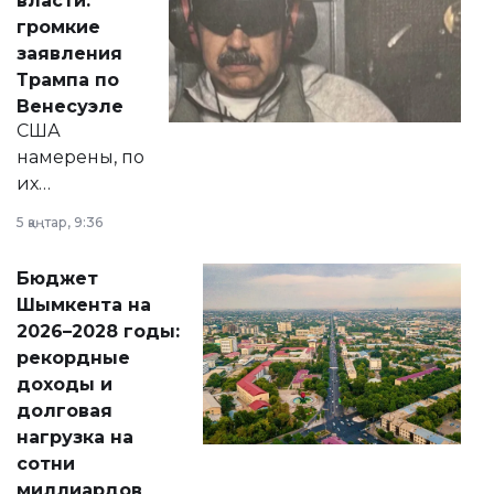
власти:
реформах до
громкие
вопросов армии,
заявления
экономики и
Трампа по
личного здоровья.
Венесуэле
США
намерены, по
их
утверждению,
5 қаңтар, 9:36
принести
свободу
Бюджет
народу
Шымкента на
Венесуэлы.
2026–2028 годы:
рекордные
доходы и
долговая
нагрузка на
сотни
миллиардов