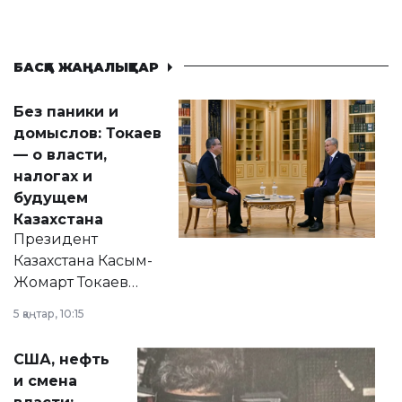
БАСҚА ЖАҢАЛЫҚТАР
Без паники и
домыслов: Токаев
— о власти,
налогах и
будущем
Казахстана
Президент
Казахстана Касым-
Жомарт Токаев
прокомментировал
5 қаңтар, 10:15
сразу несколько
актуальных тем —
США, нефть
от слухов о
и смена
политических