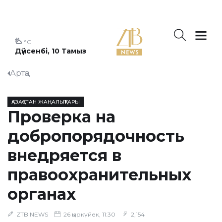
°C
Дүйсенбі, 10 Тамыз
Артқа
ҚАЗАҚСТАН ЖАҢАЛЫҚТАРЫ
Проверка на
добропорядочность
внедряется в
правоохранительных
органах
ZTB NEWS
26 қыркүйек, 11:30
2,154