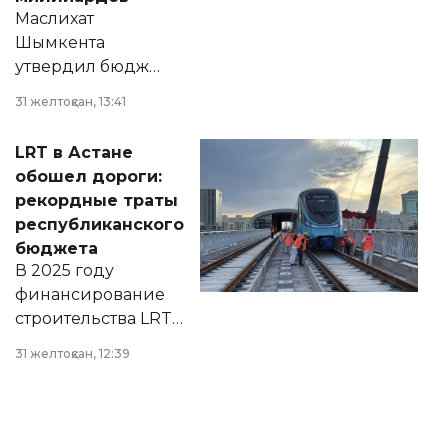
Маслихат
Шымкента
утвердил бюджет
города на 2026–
31 желтоқсан, 13:41
2028 годы.
Соответствующий
LRT в Астане
документ
обошел дороги:
появился в базе
рекордные траты
нормативных
республиканского
правовых актов и
бюджета
на сайте маслихат
В 2025 году
города.
финансирование
строительства LRT
в Астане из
31 желтоқсан, 12:39
республиканского
бюджета достигло
рекордных
объемов.