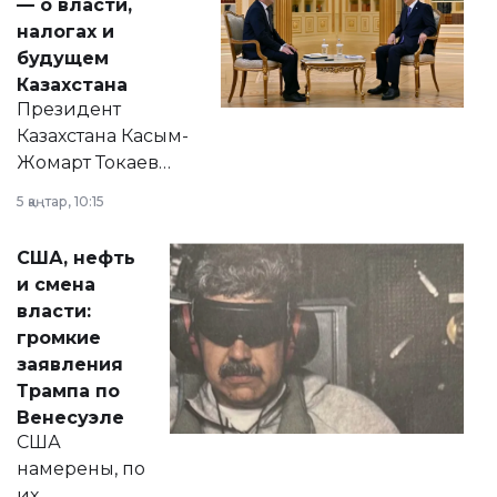
— о власти,
налогах и
будущем
Казахстана
Президент
Казахстана Касым-
Жомарт Токаев
прокомментировал
5 қаңтар, 10:15
сразу несколько
актуальных тем —
США, нефть
от слухов о
и смена
политических
власти:
реформах до
громкие
вопросов армии,
заявления
экономики и
Трампа по
личного здоровья.
Венесуэле
США
намерены, по
их