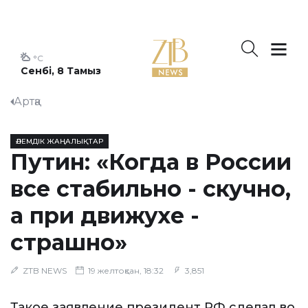
°C
Сенбі, 8 Тамыз
Артқа
ӘЛЕМДІК ЖАҢАЛЫҚТАР
Путин: «Когда в России
все стабильно - скучно,
а при движухе -
страшно»
ZTB NEWS
19 желтоқсан, 18:32
3,851
Такое заявление президент РФ сделал во