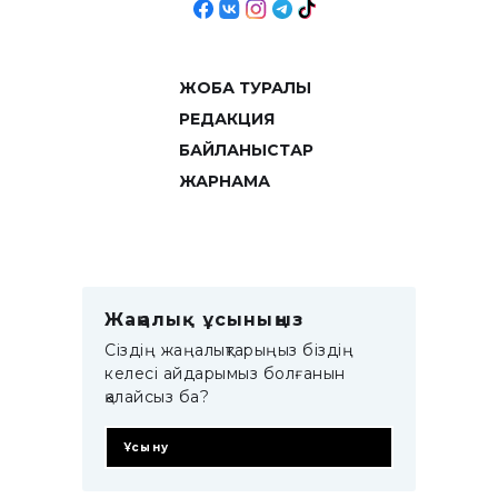
ЖОБА ТУРАЛЫ
РЕДАКЦИЯ
БАЙЛАНЫСТАР
ЖАРНАМА
Жаңалық ұсыныңыз
Сіздің жаңалықтарыңыз біздің
келесі айдарымыз болғанын
қалайсыз ба?
Ұсыну