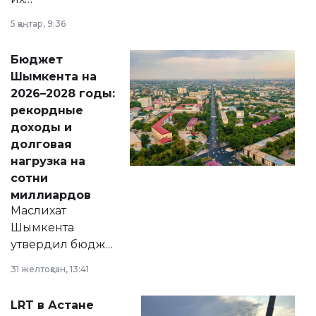
утверждению,
5 қаңтар, 9:36
принести
свободу
Бюджет
народу
Шымкента на
Венесуэлы.
2026–2028 годы:
рекордные
доходы и
долговая
нагрузка на
сотни
миллиардов
Маслихат
Шымкента
утвердил бюджет
города на 2026–
31 желтоқсан, 13:41
2028 годы.
Соответствующий
LRT в Астане
документ