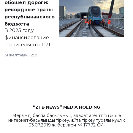
обошел дороги:
появился в базе
рекордные траты
нормативных
республиканского
правовых актов и
бюджета
на сайте маслихат
В 2025 году
города.
финансирование
строительства LRT
в Астане из
31 желтоқсан, 12:39
республиканского
бюджета достигло
рекордных
объемов.
“ZTB NEWS” MEDIA HOLDING
Мерзімді баспа басылымын, ақпарат агенттігін және
интернет-басылымды тіркеу, қайта тіркеу туралы куәлік
03.07.2019 ж. берілген № 17772-СИ.