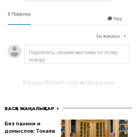
0 Пікірлер
Кіру
Ең жаңасы
Бірінші болып пікір қалдырыңыз
БАСҚА ЖАҢАЛЫҚТАР
Без паники и
домыслов: Токаев