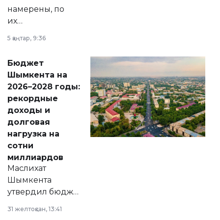
намерены, по
их
утверждению,
5 қаңтар, 9:36
принести
свободу
Бюджет
народу
Шымкента на
Венесуэлы.
2026–2028 годы:
рекордные
доходы и
долговая
нагрузка на
сотни
миллиардов
Маслихат
Шымкента
утвердил бюджет
города на 2026–
31 желтоқсан, 13:41
2028 годы.