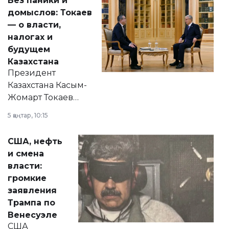
Без паники и
домыслов: Токаев
— о власти,
налогах и
будущем
Казахстана
Президент
Казахстана Касым-
Жомарт Токаев
прокомментировал
5 қаңтар, 10:15
сразу несколько
актуальных тем —
США, нефть
от слухов о
и смена
политических
власти:
реформах до
громкие
вопросов армии,
заявления
экономики и
Трампа по
личного здоровья.
Венесуэле
США