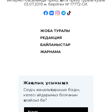
интернет-басылымды тіркеу, қайта тіркеу туралы куәлік
03.07.2019 ж. берілген № 17772-СИ.
ЖОБА ТУРАЛЫ
РЕДАКЦИЯ
БАЙЛАНЫСТАР
ЖАРНАМА
Жаңалық ұсыныңыз
Сіздің жаңалықтарыңыз біздің
келесі айдарымыз болғанын
қалайсыз ба?
Ұсыну