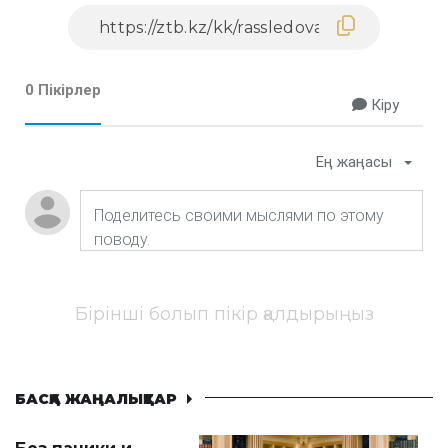
0 Пікірлер
Кіру
Ең жаңасы
Бірінші болып пікір қалдырыңыз
БАСҚА ЖАҢАЛЫҚТАР