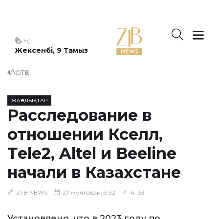
°C
Жексенбі, 9 Тамыз
Артқа
ЖАҢАЛЫҚТАР
Расследование в
отношении Кселл,
Тele2, Altel и Beeline
начали в Казахстане
ZTB NEWS
27 желтоқсан, 9:32
4,133
Установлено, что в 2023 году по