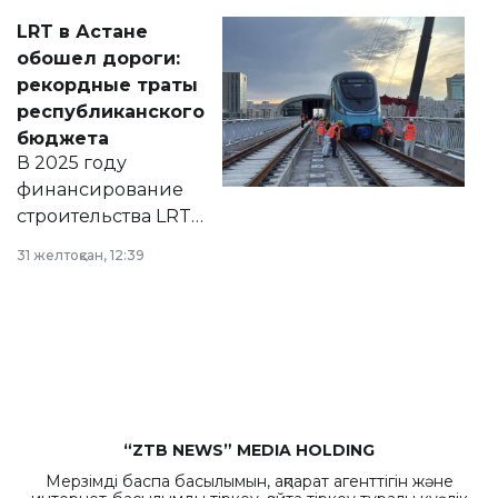
Соответствующий
LRT в Астане
документ
обошел дороги:
появился в базе
рекордные траты
нормативных
республиканского
правовых актов и
бюджета
на сайте маслихат
В 2025 году
города.
финансирование
строительства LRT
в Астане из
31 желтоқсан, 12:39
республиканского
бюджета достигло
рекордных
объемов.
“ZTB NEWS” MEDIA HOLDING
Мерзімді баспа басылымын, ақпарат агенттігін және