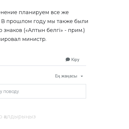
енение планируем все же
я. В прошлом году мы также были
наков («Алтын белгі» - прим.)
мировал министр.
Кіру
Ең жаңасы
ір қалдырыңыз