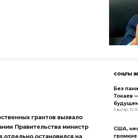
СОҢҒЫ Ж
Без пан
Токаев —
будущем
5 қаңтар, 10:15
рственных грантов вызвало
ании Правительства министр
США, неф
в отдельно остановился на
громкие