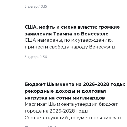
политических реформах до вопросов
5 қаңтар, 10:15
армии, экономики и личного здоровья.
США, нефть и смена власти: громкие
заявления Трампа по Венесуэле
США намерены, по их утверждению,
принести свободу народу Венесуэлы.
5 қаңтар, 9:36
Бюджет Шымкента на 2026–2028 годы:
рекордные доходы и долговая
нагрузка на сотни миллиардов
Маслихат Шымкента утвердил бюджет
города на 2026–2028 годы.
Соответствующий документ появился в
базе нормативных правовых актов и на