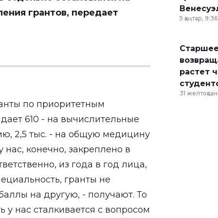
Венесуэ
ления грантов, передает
5 қаңтар, 9:36
Старшее
возвраща
растет 
студент
31 желтоқсан,
ранты по приоритетным
дает 610 - на вычислительные
ю, 2,5 тыс. - на общую медицину
 у нас, конечно, закреплено в
ветственно, из года в год лица,
ециальность, гранты не
баллы на другую, - получают. То
ь у нас сталкивается с вопросом