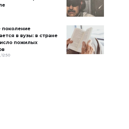
ле
 поколение
ется в вузы: в стране
число пожилых
ов
 12:50