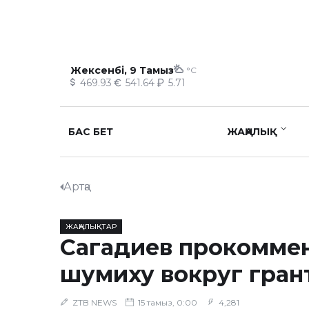
Жексенбі, 9 Тамыз
°C
469.93
541.64
5.71
БАС БЕТ
ЖАҢАЛЫҚ
Артқа
ЖАҢАЛЫҚТАР
Сагадиев прокомме
шумиху вокруг гран
ZTB NEWS
15 тамыз, 0:00
4,281