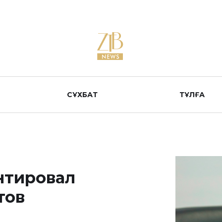
СҰХБАТ
ТҰЛҒА
нтировал
тов