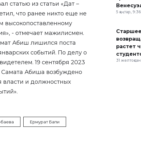
ал статью из статьи «Дат –
Венесуэ
5 қаңтар, 9:36
тил, что ранее никто еще не
зом высокопоставленному
Старшее
я», - отмечает мажилисмен.
возвраща
амат Абиш лишился поста
растет 
нварских событий. По делу о
студент
31 желтоқсан,
видетелем. 19 сентября 2023
ии Самата Абиша возбуждено
я власти и должностных
ытий».
рбаева
Ермурат Бапи