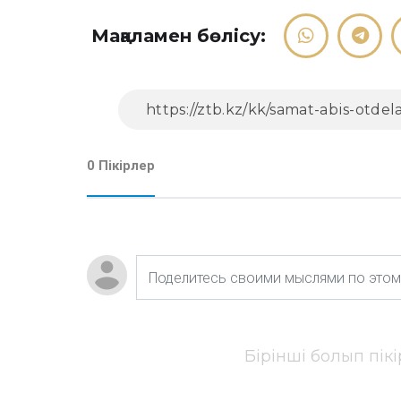
Мақаламен бөлісу:
0 Пікірлер
Бірінші болып пік