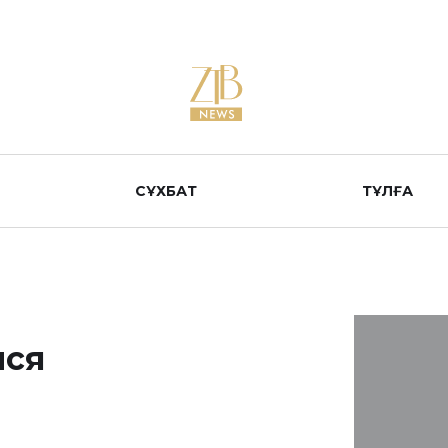
СҰХБАТ
ТҰЛҒА
лся