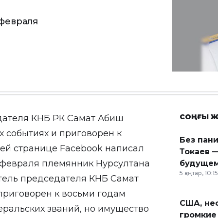
февраля
СОҢҒЫ Ж
дателя КНБ РК Самат Абиш
х событиях и приговорен к
Без пан
оей странице Facebook написал
Токаев —
6 февраля племянник Нурсултана
будущем
5 қаңтар, 10:15
тель председателя КНБ Самат
приговорен к восьми годам
США, неф
еральских званий, но имущество
громкие