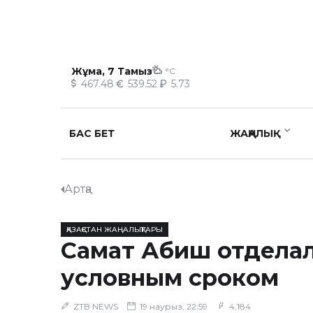
Жұма, 7 Тамыз
°C
467.48
539.52
5.73
БАС БЕТ
ЖАҢАЛЫҚ
Артқа
ҚАЗАҚСТАН ЖАҢАЛЫҚТАРЫ
Самат Абиш отдела
условным сроком
ZTB NEWS
19 наурыз, 22:59
4,184