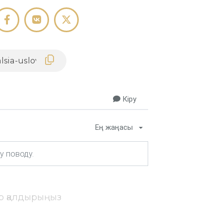
Кіру
Ең жаңасы
ір қалдырыңыз