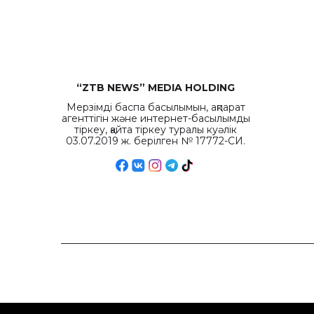
“ZTB NEWS” MEDIA HOLDING
Мерзімді баспа басылымын, ақпарат
агенттігін және интернет-басылымды
тіркеу, қайта тіркеу туралы куәлік
03.07.2019 ж. берілген № 17772-СИ.