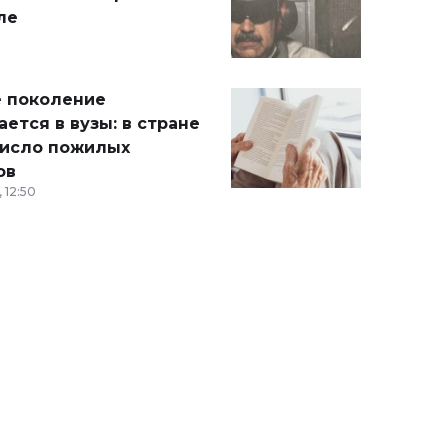
ле
 поколение
ется в вузы: в стране
число пожилых
ов
 12:50