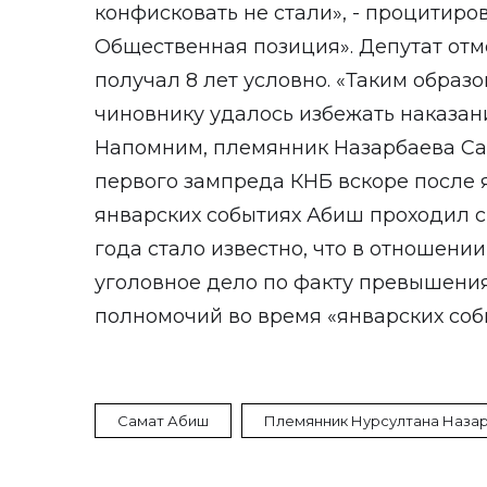
конфисковать не стали», - процитиров
Общественная позиция». Депутат отме
получал 8 лет условно. «Таким обра
чиновнику удалось избежать наказани
Напомним, племянник Назарбаева С
первого зампреда КНБ вскоре после я
январских событиях Абиш проходил с
года стало известно, что в отношен
уголовное дело по факту превышени
полномочий во время «январских соб
Самат Абиш
Племянник Нурсултана Наза