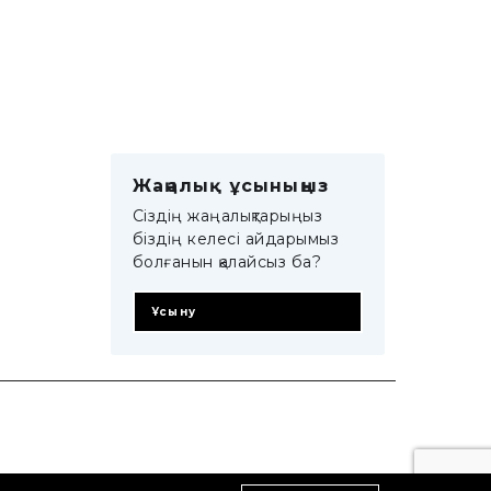
Жаңалық ұсыныңыз
Сіздің жаңалықтарыңыз
біздің келесі айдарымыз
болғанын қалайсыз ба?
Ұсыну