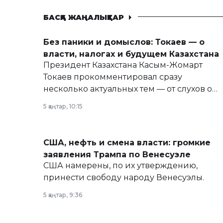
БАСҚА ЖАҢАЛЫҚТАР
Без паники и домыслов: Токаев — о
власти, налогах и будущем Казахстана
Президент Казахстана Касым-Жомарт
Токаев прокомментировал сразу
несколько актуальных тем — от слухов о
политических реформах до вопросов
5 қаңтар, 10:15
армии, экономики и личного здоровья.
США, нефть и смена власти: громкие
заявления Трампа по Венесуэле
США намерены, по их утверждению,
принести свободу народу Венесуэлы.
5 қаңтар, 9:36