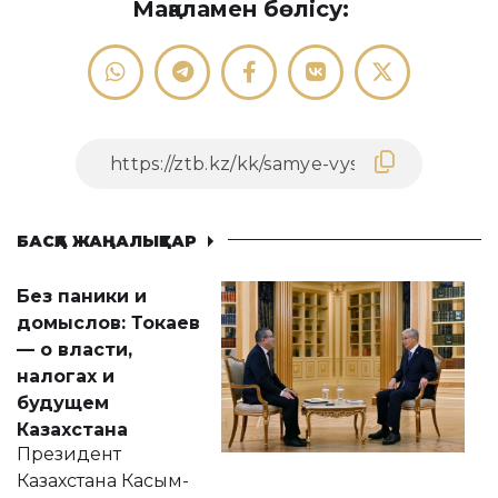
Мақаламен бөлісу:
БАСҚА ЖАҢАЛЫҚТАР
Без паники и
домыслов: Токаев
— о власти,
налогах и
будущем
Казахстана
Президент
Казахстана Касым-