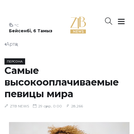
°C
Бейсенбі, 6 Тамыз
Артқа
ПЕРСОНА
Самые
высокооплачиваемые
певицы мира
ZTB NEWS
29 сәуір, 0:00
28,266