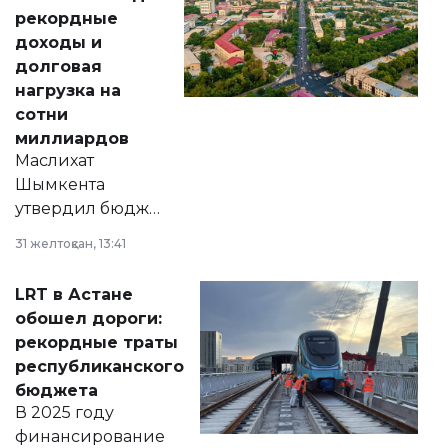
рекордные
доходы и
долговая
нагрузка на
сотни
миллиардов
Маслихат
Шымкента
утвердил бюджет
города на 2026–
31 желтоқсан, 13:41
2028 годы.
Соответствующий
LRT в Астане
документ
обошел дороги:
появился в базе
рекордные траты
нормативных
республиканского
правовых актов и
бюджета
на сайте маслихат
В 2025 году
города.
финансирование