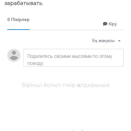
зарабатывать.
0 Пікірлер
Кіру
Ең жаңасы
Бірінші болып пікір қалдырыңыз