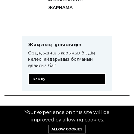
ЖАРНАМА
Жаңалық ұсыныңыз
Сіздің жаңалықтарыңыз біздің
келесі айдарымыз болғанын
қалайсыз ба?
Ұсыну
© 2014–2025 ZTB.KZ
Your experience on this site will be
improved by allowing cookies.
ALLOW COOKIES