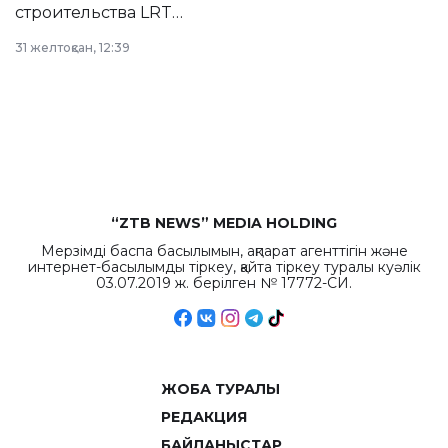
строительства LRT
в Астане из
31 желтоқсан, 12:39
республиканского
бюджета достигло
рекордных
объемов.
“ZTB NEWS” MEDIA HOLDING
Мерзімді баспа басылымын, ақпарат агенттігін және
интернет-басылымды тіркеу, қайта тіркеу туралы куәлік
03.07.2019 ж. берілген № 17772-СИ.
ЖОБА ТУРАЛЫ
РЕДАКЦИЯ
БАЙЛАНЫСТАР