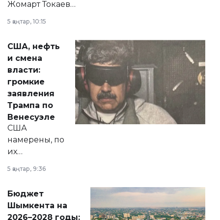
Жомарт Токаев
прокомментировал
5 қаңтар, 10:15
сразу несколько
актуальных тем —
США, нефть
от слухов о
и смена
политических
власти:
реформах до
громкие
вопросов армии,
заявления
экономики и
Трампа по
личного здоровья.
Венесуэле
США
намерены, по
их
утверждению,
5 қаңтар, 9:36
принести
свободу
Бюджет
народу
Шымкента на
Венесуэлы.
2026–2028 годы: