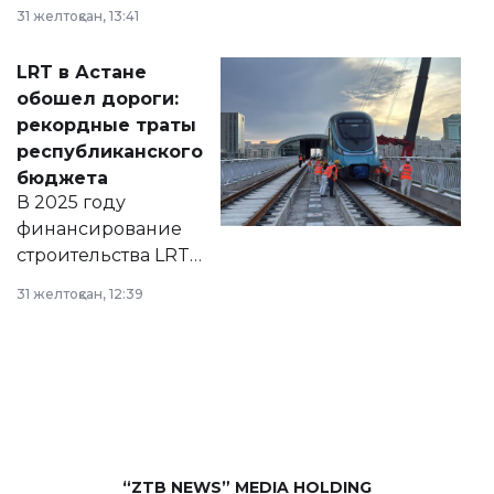
города на 2026–
31 желтоқсан, 13:41
2028 годы.
Соответствующий
LRT в Астане
документ
обошел дороги:
появился в базе
рекордные траты
нормативных
республиканского
правовых актов и
бюджета
на сайте маслихат
В 2025 году
города.
финансирование
строительства LRT
в Астане из
31 желтоқсан, 12:39
республиканского
бюджета достигло
рекордных
объемов.
“ZTB NEWS” MEDIA HOLDING