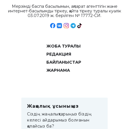
Мерзімді баспа басылымын, ақпарат агенттігін және
интернет-басылымды тіркеу, қайта тіркеу туралы куәлік
03.07.2019 ж. берілген № 17772-СИ.
ЖОБА ТУРАЛЫ
РЕДАКЦИЯ
БАЙЛАНЫСТАР
ЖАРНАМА
Жаңалық ұсыныңыз
Сіздің жаңалықтарыңыз біздің
келесі айдарымыз болғанын
қалайсыз ба?