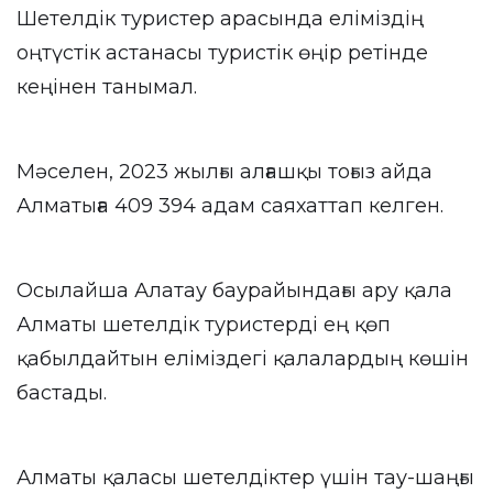
Шетелдік туристер арасында еліміздің
оңтүстік астанасы туристік өңір ретінде
кеңінен танымал.
Мәселен, 2023 жылғы алғашқы тоғыз айда
Алматыға 409 394 адам саяхаттап келген.
Осылайша Алатау баурайындағы ару қала
Алматы шетелдік туристерді ең қөп
қабылдайтын еліміздегі қалалардың көшін
бастады.
Алматы қаласы шетелдіктер үшін тау-шаңғы