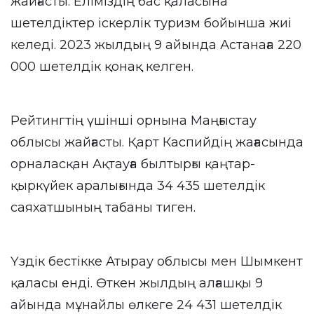
жайғасты. Еліміздің бас қаласына
шетелдіктер іскерлік туризм бойынша жиі
келеді. 2023 жылдың 9 айында Астанаға 220
000 шетелдік қонақ келген.
Рейтингтің үшінші орнына Маңғыстау
облысы жайғасты. Қарт Каспийдің жағасында
орналасқан Ақтауға былтырғы қаңтар-
қыркүйек аралығында 34 435 шетелдік
саяхатшының табаны тиген.
Үздік бестікке Атырау облысы мен Шымкент
қаласы енді. Өткен жылдың алғашқы 9
айында мұнайлы өлкеге 24 431 шетелдік