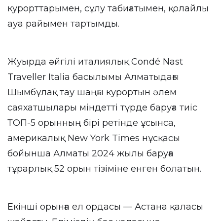
курорттарымен, сұлу табиғатымен, қолайлы
ауа райымен тартымды.
Жуырда әйгілі италиялық Condé Nast
Traveller Italia басылымы Алматыдағы
Шымбұлақ тау шаңғы курортын әлем
саяхатшылары міндетті түрде баруға тиіс
ТОП-5 орынның бірі ретінде ұсынса,
америкалық New York Times нұсқасы
бойынша Алматы 2024 жылы баруға
тұрарлық 52 орын тізіміне енген болатын.
Екінші орынға ел ордасы — Астана қаласы