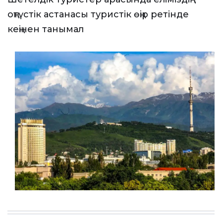
оңтүстік астанасы туристік өңір ретінде
кеңінен танымал