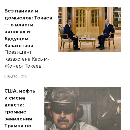
Без паники и
домыслов: Токаев
— о власти,
налогах и
будущем
Казахстана
Президент
Казахстана Касым-
Жомарт Токаев
прокомментировал
5 қаңтар, 10:15
сразу несколько
актуальных тем —
США, нефть
от слухов о
и смена
политических
власти:
реформах до
громкие
вопросов армии,
заявления
экономики и
Трампа по
личного здоровья.