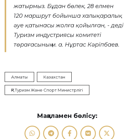
жатырмыз. Бұдан бөлек, 28 елмен
120 маршрут бойынша халықаралық
әуе қатынасы жолға қойылған, - деді
Туризм индустриясы комитеті
төрағасының м. а. Нұртас Кәріпбаев.
Алматы
Казахстан
ҚР Туризм Және Спорт Министрлігі
Мақаламен бөлісу: