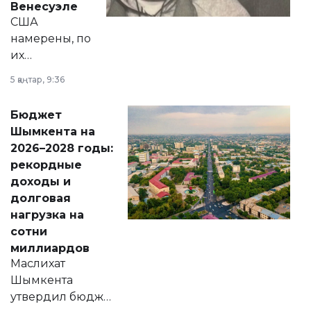
Венесуэле
США
намерены, по
их
утверждению,
5 қаңтар, 9:36
принести
свободу
Бюджет
народу
Шымкента на
Венесуэлы.
2026–2028 годы:
рекордные
доходы и
долговая
нагрузка на
сотни
миллиардов
Маслихат
Шымкента
утвердил бюджет