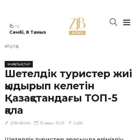
°C
Сенбі, 8 Тамыз
Артқа
ЖАҢАЛЫҚТАР
Шетелдік туристер жиі
қыдырып келетін
Қазақстандағы ТОП-5
қала
ZTB NEWS
13 ақпан, 13:01
2,616
Шетелдік туристер арасында еліміздің