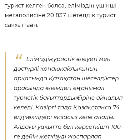
турист келген болса, еліміздің үшінші
мегаполисіне 20 837 шетелдік турист
саяхаттаған.
Еліміздің туристік әлеуеті мен
дәстүрлі қонақжайлығының
арқасында Қазақстан шетелдіктер
арасында әлемдегі ең танымал
туристік бағыттардың біріне айналып
келеді. Қазіргі таңда Қазақстанға 74
елдің өкілдері визасыз келе алады.
Алдағы уақытта бұл көрсеткішті 100-
ге дейін жеткізуді жоспарлап