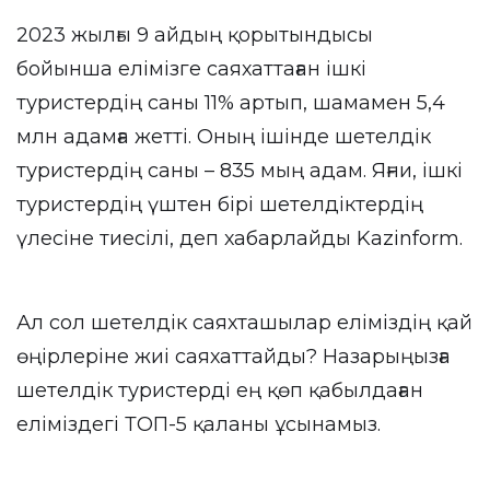
2023 жылғы 9 айдың қорытындысы
бойынша елімізге саяхаттаған ішкі
туристердің саны 11% артып, шамамен 5,4
млн адамға жетті. Оның ішінде шетелдік
туристердің саны – 835 мың адам. Яғни, ішкі
туристердің үштен бірі шетелдіктердің
үлесіне тиесілі, деп хабарлайды
Kazinform
.
Ал сол шетелдік саяхташылар еліміздің қай
өңірлеріне жиі саяхаттайды? Назарыңызға
шетелдік туристерді ең қөп қабылдаған
еліміздегі ТОП-5 қаланы ұсынамыз.