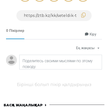
0 Пікірлер
Кіру
Ең жаңасы
Бірінші болып пікір қалдырыңыз
БАСҚА ЖАҢАЛЫҚТАР